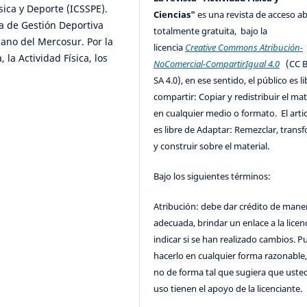
sica y Deporte (ICSSPE).
Ciencias"
es una revista de acceso ab
a de Gestión Deportiva
totalmente gratuita, bajo la
ano del Mercosur. Por la
licencia
Creative Commons Atribución-
 la Actividad Física, los
NoComercial-CompartirIgual 4.0
(CC B
SA 4.0), en ese sentido, el público es l
compartir: Copiar y redistribuir el mat
en cualquier medio o formato. El artic
es libre de Adaptar: Remezclar, trans
y construir sobre el material.
Bajo los siguientes términos:
Atribución: debe dar crédito de mane
adecuada, brindar un enlace a la licenc
indicar si se han realizado cambios. 
hacerlo en cualquier forma razonable
no de forma tal que sugiera que uste
uso tienen el apoyo de la licenciante.