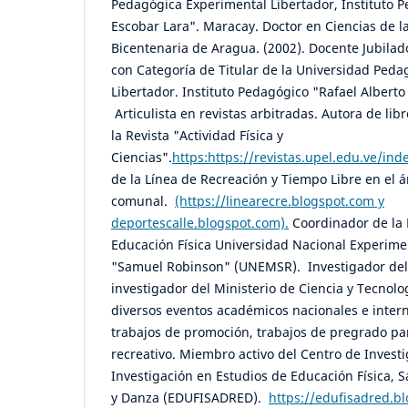
Pedagógica Experimental Libertador, Instituto P
Escobar Lara". Maracay. Doctor en Ciencias de l
Bicentenaria de Aragua. (2002). Docente Jubilad
con Categoría de Titular de la Universidad Ped
Libertador. Instituto Pedagógico "Rafael Alberto
Articulista en revistas arbitradas. Autora de libr
la Revista "Actividad Física y
Ciencias".
https:https://revistas.upel.edu.ve/ind
de la Línea de Recreación y Tiempo Libre en el 
comunal.
(https://linearecre.blogspot.com y
deportescalle.blogspot.com).
Coordinador de la 
Educación Física Universidad Nacional Experime
"Samuel Robinson" (UNEMSR). Investigador del
investigador del Ministerio de Ciencia y Tecnolo
diversos eventos académicos nacionales e inter
trabajos de promoción, trabajos de pregrado pa
recreativo. Miembro activo del Centro de Invest
Investigación en Estudios de Educación Física, 
y Danza (EDUFISADRED).
https://edufisadred.