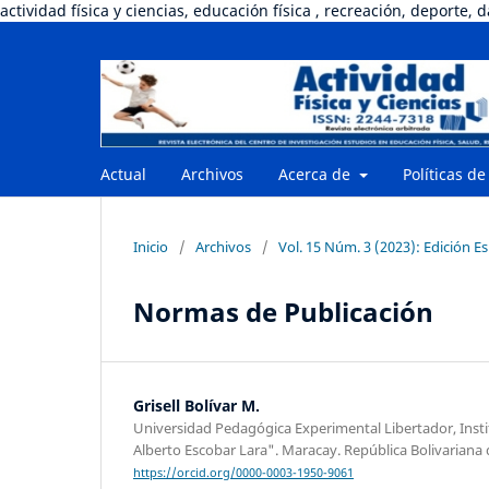
actividad física y ciencias, educación física , recreación, deporte, 
Actual
Archivos
Acerca de
Políticas de
Inicio
/
Archivos
/
Vol. 15 Núm. 3 (2023): Edición Es
Normas de Publicación
Grisell Bolívar M.
Universidad Pedagógica Experimental Libertador, Inst
Alberto Escobar Lara". Maracay. República Bolivariana
https://orcid.org/0000-0003-1950-9061