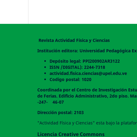
Revista Actividad Física y Ciencias
Institución editora: Universidad Pedagógica Ex
Depósito legal: PPI200902AR3122
ISSN /DIGITAL): 2244-7318
actividad.fisica.ciencias@upel.edu.ve
Codigo postal: 1020
Coordinada por el Centro de Investigación Estu
de Ferias. Edificio Administrativo, 2do
-247- 46-07
Dirección postal: 2103
"Actividad Física y Ciencias" esta bajo la plata
Licencia Creative Commons