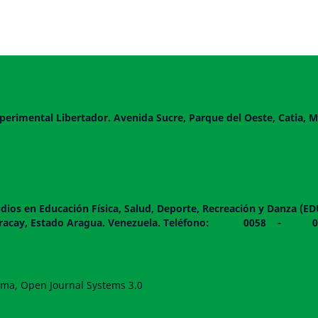
perimental Libertador. Avenida Sucre, Parque del Oeste, Catia, M
dios en Educación Física, Salud, Deporte, Recreación y Danza (E
 piso. Maracay, Estado Aragua. Venezuela. Teléfono: 0
forma, Open Journal Systems 3.0