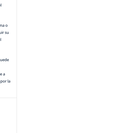
l
rma o
uir su
l
puede
e a
por la