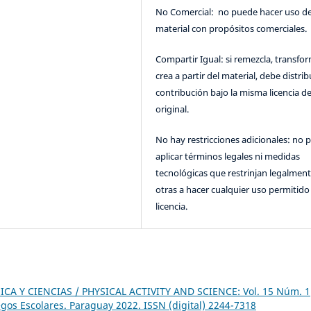
No Comercial: no puede hacer uso de
material con propósitos comerciales.
Compartir Igual: si remezcla, transfo
crea a partir del material, debe distrib
contribución bajo la misma licencia de
original.
No hay restricciones adicionales: no 
aplicar términos legales ni medidas
tecnológicas que restrinjan legalment
otras a hacer cualquier uso permitido 
licencia.
ICA Y CIENCIAS / PHYSICAL ACTIVITY AND SCIENCE: Vol. 15 Núm. 1
gos Escolares. Paraguay 2022. ISSN (digital) 2244-7318