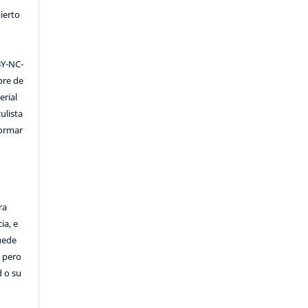
ierto
Y-NC-
ibre de
erial
ulista
formar
ra
ia, e
Puede
, pero
d o su