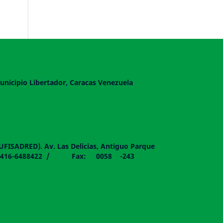
unicipio Libertador, Caracas Venezuela
DUFISADRED). Av. Las Delicias, Antiguo Parque
058 - 0416-6488422 / Fax: 0058 -243