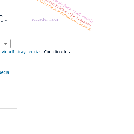
educação física, brasil, história
actividad física. sedentarismo. obesidad.
educación física, cuba, formación
n.
educación física
IVITY
tividadfisicayciencias
Coordinadora
pecial