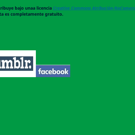
tribuye bajo unaa licencia
Creative Commons Atribución-NoComerci
ista es completamente gratuito.