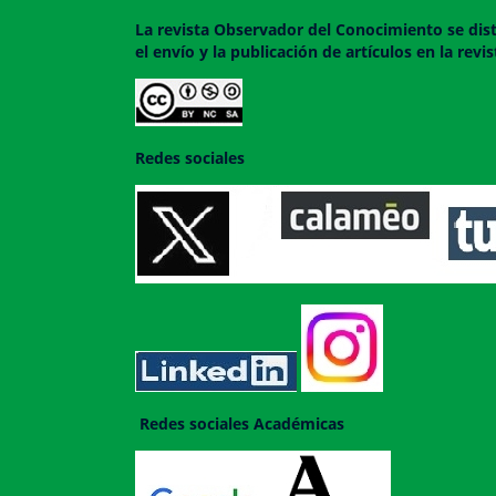
La revista
Observador del Conocimiento
se dis
el envío y la publicación de artículos en la rev
Redes sociales
Redes sociales Académicas