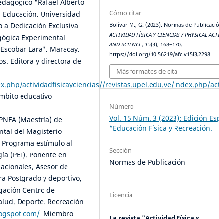
edagógico "Rafael Alberto
Cómo citar
a Educación. Universidad
o a Dedicación Exclusiva
Bolívar M., G. (2023). Normas de Publicació
ACTIVIDAD FÍSICA Y CIENCIAS / PHYSICAL ACT
agógica Experimental
AND SCIENCE
,
15
(3), 168–170.
 Escobar Lara". Maracay.
https://doi.org/10.56219/afc.v15i3.2298
os. Editora y directora de
Más formatos de cita
ex.php/actividadfisicayciencias//revistas.upel.edu.ve/index.php/ac
ámbito educativo
Número
Vol. 15 Núm. 3 (2023): Edición Es
PNFA (Maestría) de
“Educación Física y Recreación.
ntal del Magisterio
 Programa estímulo al
Sección
gía (PEI). Ponente en
Normas de Publicación
nacionales, Asesor de
ra Postgrado y deportivo,
igación Centro de
Licencia
Salud. Deporte, Recreación
blogspot.com/
Miembro
La revista "Actividad Física y