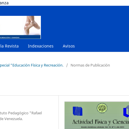
danza
 la Revista
Indexaciones
Avisos
pecial “Educación Física y Recreación.
/
Normas de Publicación
ituto Pedagógico "Rafael
 de Venezuela.