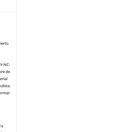
ierto
Y-NC-
ibre de
erial
ulista
formar
ra