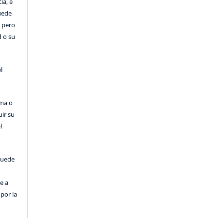
ia, e
Puede
, pero
d o su
l
rma o
uir su
l
puede
e a
por la