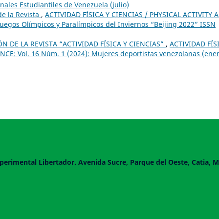
ales Estudiantiles de Venezuela (julio)
e la Revista
,
ACTIVIDAD FÍSICA Y CIENCIAS / PHYSICAL ACTIVITY 
 Juegos Olímpicos y Paralímpicos del Inviernos “Beijing 2022” ISSN
 DE LA REVISTA “ACTIVIDAD FÍSICA Y CIENCIAS”
,
ACTIVIDAD FÍS
CE: Vol. 16 Núm. 1 (2024): Mujeres deportistas venezolanas (ener
perimental Libertador. Avenida Sucre, Parque del Oeste, Catia, M