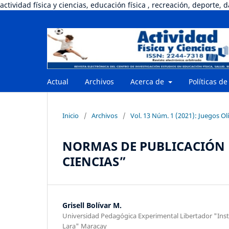
actividad física y ciencias, educación física , recreación, deporte, 
Actual
Archivos
Acerca de
Políticas de
Inicio
/
Archivos
/
Vol. 13 Núm. 1 (2021): Juegos Ol
NORMAS DE PUBLICACIÓN D
CIENCIAS”
Grisell Bolívar M.
Universidad Pedagógica Experimental Libertador "Insti
Lara" Maracay