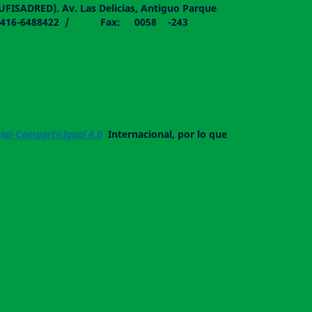
DUFISADRED). Av. Las Delicias, Antiguo Parque
058 - 0416-6488422 / Fax: 0058 -243
al-CompartirIgual 4.0
Internacional, por lo que