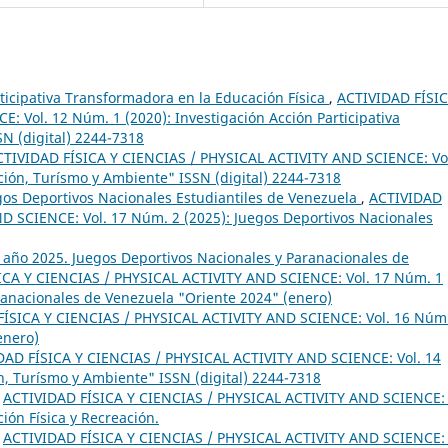
rticipativa Transformadora en la Educación Física
,
ACTIVIDAD FÍSIC
 Vol. 12 Núm. 1 (2020): Investigación Acción Participativa
SN (digital) 2244-7318
CTIVIDAD FÍSICA Y CIENCIAS / PHYSICAL ACTIVITY AND SCIENCE: Vo
ción, Turísmo y Ambiente" ISSN (digital) 2244-7318
egos Deportivos Nacionales Estudiantiles de Venezuela
,
ACTIVIDAD
D SCIENCE: Vol. 17 Núm. 2 (2025): Juegos Deportivos Nacionales
1 año 2025. Juegos Deportivos Nacionales y Paranacionales de
ICA Y CIENCIAS / PHYSICAL ACTIVITY AND SCIENCE: Vol. 17 Núm. 1
ranacionales de Venezuela "Oriente 2024" (enero)
ÍSICA Y CIENCIAS / PHYSICAL ACTIVITY AND SCIENCE: Vol. 16 Núm
enero)
DAD FÍSICA Y CIENCIAS / PHYSICAL ACTIVITY AND SCIENCE: Vol. 14
n, Turísmo y Ambiente" ISSN (digital) 2244-7318
,
ACTIVIDAD FÍSICA Y CIENCIAS / PHYSICAL ACTIVITY AND SCIENCE: 
ión Física y Recreación.
,
ACTIVIDAD FÍSICA Y CIENCIAS / PHYSICAL ACTIVITY AND SCIENCE: 