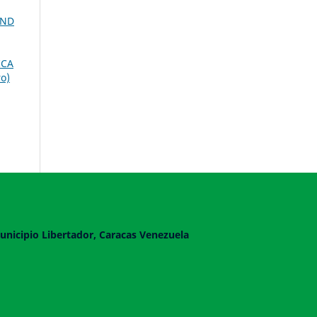
AND
ICA
o)
unicipio Libertador, Caracas Venezuela