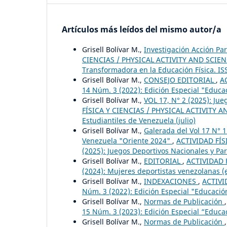
Artículos más leídos del mismo autor/a
Grisell Bolívar M.,
Investigación Acción Pa
CIENCIAS / PHYSICAL ACTIVITY AND SCIENCE:
Transformadora en la Educación Física. IS
Grisell Bolívar M.,
CONSEJO EDITORIAL
,
A
14 Núm. 3 (2022): Edición Especial "Educa
Grisell Bolívar M.,
VOL 17, N° 2 (2025): Ju
FÍSICA Y CIENCIAS / PHYSICAL ACTIVITY AN
Estudiantiles de Venezuela (julio)
Grisell Bolívar M.,
Galerada del Vol 17 N° 
Venezuela "Oriente 2024"
,
ACTIVIDAD FÍS
(2025): Juegos Deportivos Nacionales y Pa
Grisell Bolívar M.,
EDITORIAL
,
ACTIVIDAD F
(2024): Mujeres deportistas venezolanas (
Grisell Bolívar M.,
INDEXACIONES
,
ACTIVI
Núm. 3 (2022): Edición Especial "Educació
Grisell Bolívar M.,
Normas de Publicación
15 Núm. 3 (2023): Edición Especial “Educac
Grisell Bolívar M.,
Normas de Publicación