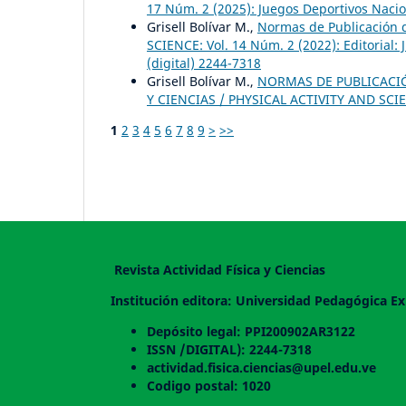
17 Núm. 2 (2025): Juegos Deportivos Nacion
Grisell Bolívar M.,
Normas de Publicación d
SCIENCE: Vol. 14 Núm. 2 (2022): Editorial:
(digital) 2244-7318
Grisell Bolívar M.,
NORMAS DE PUBLICACIÓN
Y CIENCIAS / PHYSICAL ACTIVITY AND SCIEN
1
2
3
4
5
6
7
8
9
>
>>
Revista Actividad Física y Ciencias
Institución editora: Universidad Pedagógica Ex
Depósito legal: PPI200902AR3122
ISSN /DIGITAL): 2244-7318
actividad.fisica.ciencias@upel.edu.ve
Codigo postal: 1020