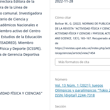
2022-11-28
rectora Editora de la
ra de la Línea de
vo comunal. Investigadora
Cómo citar
erio de Ciencia y
Bolívar M., G. (2022). NORMAS DE PUBLIC
académicos Nacionales e
DE LA REVISTA “ACTIVIDAD FÍSICA Y CIENC
iembro activo del Centro
ACTIVIDAD FÍSICA Y CIENCIAS / PHYSICAL ACT
 Estudios de la Educación
AND SCIENCE
,
13
(1), 165–167. Recuperado a
DUFISADRED). Miembro
de
Física y Deporte (ICSSPE).
https://revistas.upel.edu.ve/index.php/act
isicayciencias/article/view/1454
a de Gerencia Deportiva
Más formatos de cita
Número
Vol. 13 Núm. 1 (2021): Juegos
Olímpicos y paralímpicos "Tokio 
IDAD FÍSICA Y CIENCIAS”
ISSN (digital) 2244-7318
Sección