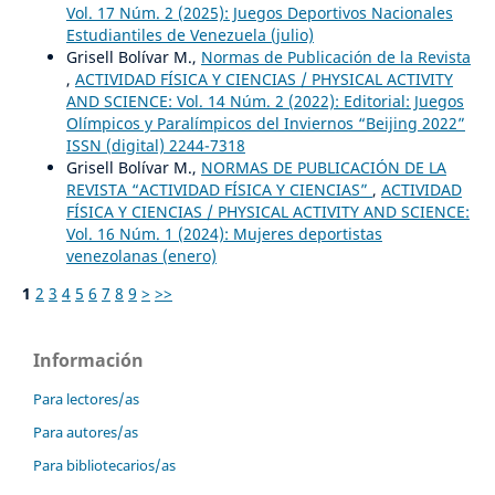
Vol. 17 Núm. 2 (2025): Juegos Deportivos Nacionales
Estudiantiles de Venezuela (julio)
Grisell Bolívar M.,
Normas de Publicación de la Revista
,
ACTIVIDAD FÍSICA Y CIENCIAS / PHYSICAL ACTIVITY
AND SCIENCE: Vol. 14 Núm. 2 (2022): Editorial: Juegos
Olímpicos y Paralímpicos del Inviernos “Beijing 2022”
ISSN (digital) 2244-7318
Grisell Bolívar M.,
NORMAS DE PUBLICACIÓN DE LA
REVISTA “ACTIVIDAD FÍSICA Y CIENCIAS”
,
ACTIVIDAD
FÍSICA Y CIENCIAS / PHYSICAL ACTIVITY AND SCIENCE:
Vol. 16 Núm. 1 (2024): Mujeres deportistas
venezolanas (enero)
1
2
3
4
5
6
7
8
9
>
>>
Información
Para lectores/as
Para autores/as
Para bibliotecarios/as