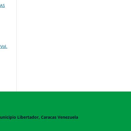
IAS
Vol.
unicipio Libertador, Caracas Venezuela