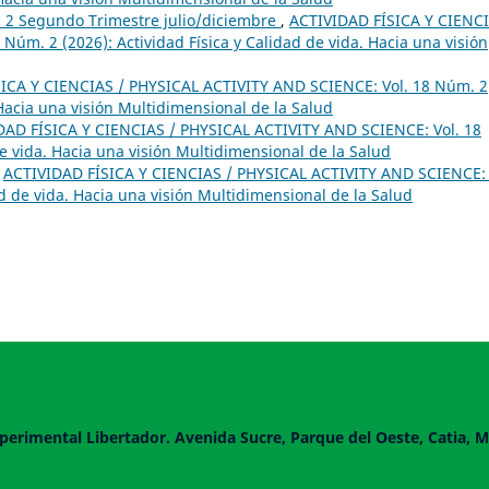
 2 Segundo Trimestre julio/diciembre
,
ACTIVIDAD FÍSICA Y CIENC
úm. 2 (2026): Actividad Física y Calidad de vida. Hacia una visión
ICA Y CIENCIAS / PHYSICAL ACTIVITY AND SCIENCE: Vol. 18 Núm. 2
 Hacia una visión Multidimensional de la Salud
DAD FÍSICA Y CIENCIAS / PHYSICAL ACTIVITY AND SCIENCE: Vol. 18
de vida. Hacia una visión Multidimensional de la Salud
,
ACTIVIDAD FÍSICA Y CIENCIAS / PHYSICAL ACTIVITY AND SCIENCE: 
ad de vida. Hacia una visión Multidimensional de la Salud
perimental Libertador. Avenida Sucre, Parque del Oeste, Catia, M