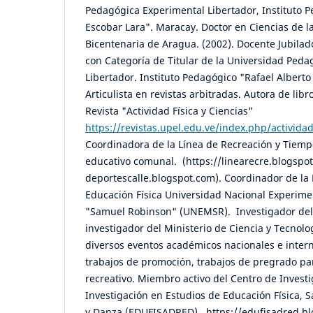
Pedagógica Experimental Libertador, Instituto P
Escobar Lara". Maracay. Doctor en Ciencias de l
Bicentenaria de Aragua. (2002). Docente Jubilad
con Categoría de Titular de la Universidad Ped
Libertador. Instituto Pedagógico "Rafael Albert
Articulista en revistas arbitradas. Autora de libr
Revista "Actividad Física y Ciencias"
https://revistas.upel.edu.ve/index.php/actividad
Coordinadora de la Línea de Recreación y Tiemp
educativo comunal. (https://linearecre.blogspo
deportescalle.blogspot.com). Coordinador de la
Educación Física Universidad Nacional Experime
"Samuel Robinson" (UNEMSR). Investigador del
investigador del Ministerio de Ciencia y Tecnolo
diversos eventos académicos nacionales e inter
trabajos de promoción, trabajos de pregrado pa
recreativo. Miembro activo del Centro de Invest
Investigación en Estudios de Educación Física, 
y Danza (EDUFISADRED). https://edufisadred.b