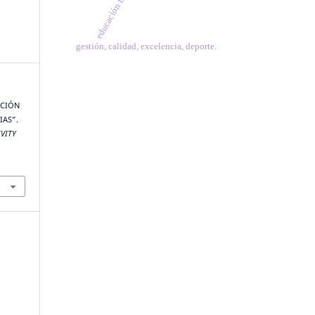
educación física
gestión, calidad, excelencia, deporte.
ACIÓN
IAS”.
IVITY