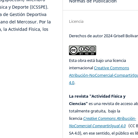
Normas de Publicación
sica y Deporte (ICSSPE).
a de Gestión Deportiva
Licencia
ano del Mercosur. Por la
 la Actividad Física, los
Derechos de autor 2024 Grisell Bolíva
Esta obra está bajo una licencia
internacional
Creative Commons
Atribución-NoComercial-CompartirIg
4.0
.
La revista "Actividad Física y
Ciencias"
es una revista de acceso ab
totalmente gratuita, bajo la
licencia
Creative Commons Atribución-
NoComercial-CompartirIgual 4.0
(CC B
SA 4.0), en ese sentido, el público es l