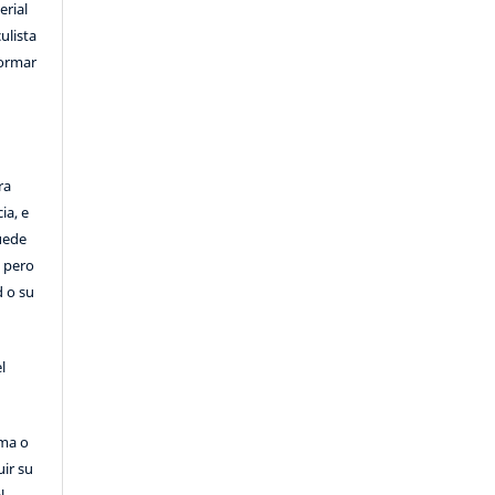
erial
ulista
formar
ra
ia, e
Puede
, pero
d o su
l
rma o
uir su