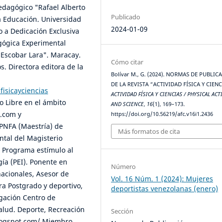
edagógico "Rafael Alberto
Publicado
a Educación. Universidad
2024-01-09
o a Dedicación Exclusiva
agógica Experimental
o Escobar Lara". Maracay.
Cómo citar
os. Directora editora de la
Bolívar M., G. (2024). NORMAS DE PUBLIC
DE LA REVISTA “ACTIVIDAD FÍSICA Y CIENC
fisicayciencias
ACTIVIDAD FÍSICA Y CIENCIAS / PHYSICAL ACT
o Libre en el ámbito
AND SCIENCE
,
16
(1), 169–173.
t.com y
https://doi.org/10.56219/afc.v16i1.2436
 PNFA (Maestría) de
Más formatos de cita
ntal del Magisterio
 Programa estímulo al
gía (PEI). Ponente en
Número
nacionales, Asesor de
Vol. 16 Núm. 1 (2024): Mujeres
ra Postgrado y deportivo,
deportistas venezolanas (enero)
igación Centro de
Salud. Deporte, Recreación
Sección
logspot.com/ Miembro