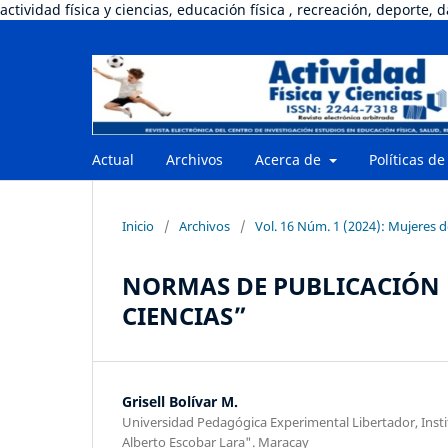
actividad física y ciencias, educación física , recreación, deporte, 
Actual
Archivos
Acerca de
Políticas de
Inicio
/
Archivos
/
Vol. 16 Núm. 1 (2024): Mujeres 
NORMAS DE PUBLICACIÓN D
CIENCIAS”
Grisell Bolívar M.
Universidad Pedagógica Experimental Libertador, Inst
Alberto Escobar Lara". Maracay