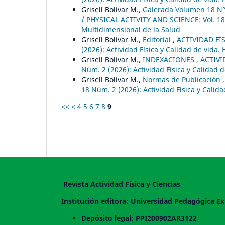
Grisell Bolívar M.,
Galerada Volumen 18 N°
/ PHYSICAL ACTIVITY AND SCIENCE: Vol. 18 N
Multidimensional de la Salud
Grisell Bolívar M.,
Editorial
,
ACTIVIDAD FÍS
(2026): Actividad Física y Calidad de vida.
Grisell Bolívar M.,
INDEXACIONES
,
ACTIVI
Núm. 2 (2026): Actividad Física y Calidad 
Grisell Bolívar M.,
Normas de Publicación
18 Núm. 2 (2026): Actividad Física y Calid
<<
<
4
5
6
7
8
9
Revista Actividad Física y Ciencias
Institución editora: Universidad Pedagógica Ex
Depósito legal: PPI200902AR3122