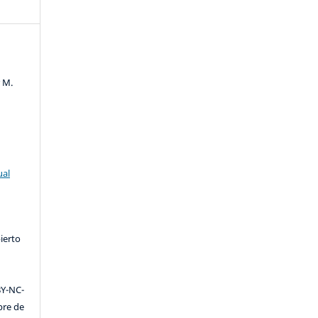
r M.
ual
ierto
Y-NC-
ibre de