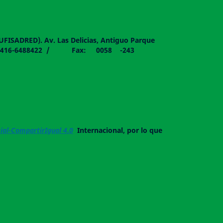
DUFISADRED). Av. Las Delicias, Antiguo Parque
058 - 0416-6488422 / Fax: 0058 -243
al-CompartirIgual 4.0
Internacional, por lo que