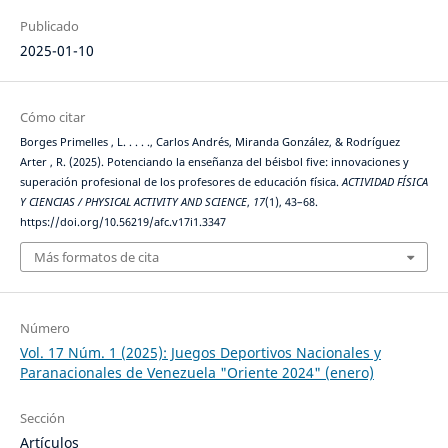
Publicado
2025-01-10
Cómo citar
Borges Primelles , L. . . . ., Carlos Andrés, Miranda González, & Rodríguez
Arter , R. (2025). Potenciando la enseñanza del béisbol five: innovaciones y
superación profesional de los profesores de educación física.
ACTIVIDAD FÍSICA
Y CIENCIAS / PHYSICAL ACTIVITY AND SCIENCE
,
17
(1), 43–68.
https://doi.org/10.56219/afc.v17i1.3347
Más formatos de cita
Número
Vol. 17 Núm. 1 (2025): Juegos Deportivos Nacionales y
Paranacionales de Venezuela "Oriente 2024" (enero)
Sección
Artículos