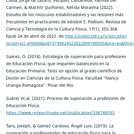
Costa, Jorge de Lázaro, Vázquez Castañeda, Fabiola del
Carmen, & Machín Quiñonez, Nélida Moraima (2022).
Estudio de los músculos estabilizadores y las lesiones más
frecuentes en practicantes de béisbol 5. Podium. Revista de
Ciencia y Tecnología en la Cultura Física, 17(1), 355-368.
Epub 24 de abril de 2022. de
http://scielo.sld.cu/scielo.php?
script=sci_arttext&pid=S199624522022000100355&lng=es&tlng
Suárez, O. (2018). Estrategia de superación para profesores
de Educación Física, que imparten baloncesto en la
Educación Primaria. Tesis en opción al grado científico de
Doctor en Ciencias de la Cultura Física. Facultad “Nancy
Uranga Romagoza”. Pinar del Río.
Suárez et al. (2021). Proceso de superación a profesores de
Educación Física.
https://www.researchgate.net/publication/336748593
Taro, Joseph, & Gómez Cardoso, Ángel Luis. (2019). La
superación a profesionales de educación física para la