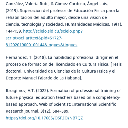
González, Valeria Rubí, & Gómez Cardoso, Ángel Luis.
(2019). Superación del profesor de Educación Física para la
rehabilitación del adulto mayor, desde una visión de
ciencia, tecnología y sociedad. Humanidades Médicas, 19(1),
144-159.
http://scielo.sld.cu/scielo.php?
script=sci_arttext&pid=S1727-
81202019000100144&lng=es&tlng=es
.
Hernández, T. (2018). La habilidad profesional dirigir en el
proceso de formación del licenciado en Cultura Física. [Tesis
doctoral, Universidad de Ciencias de la Cultura Física y el
Deporte Manuel Fajardo de La Habana].
Ibragimov, A.T. (2022). Formation of professional training of
future physical education teachers based on a competency-
based approach. Web of Scientist: International Scientific
Research Journal, 3(12), 584–589.
https://doi.org/10.17605/OSF.IO/NB7QZ