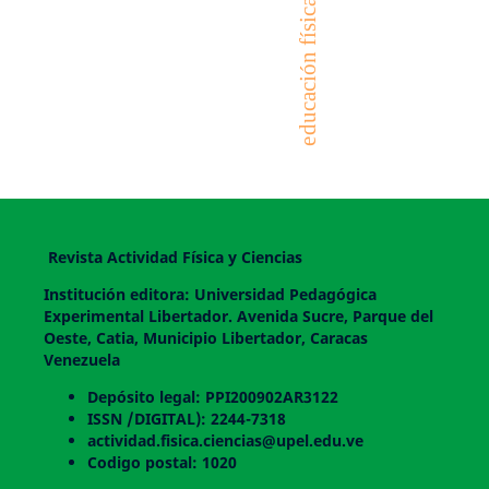
educación física
Revista Actividad Física y Ciencias
Institución editora: Universidad Pedagógica
Experimental Libertador. Avenida Sucre, Parque del
Oeste, Catia, Municipio Libertador, Caracas
Venezuela
Depósito legal: PPI200902AR3122
ISSN /DIGITAL): 2244-7318
actividad.fisica.ciencias@upel.edu.ve
Codigo postal: 1020