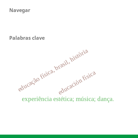
Navegar
Palabras clave
educação física, brasil, história
educación física
experiência estética; música; dança.