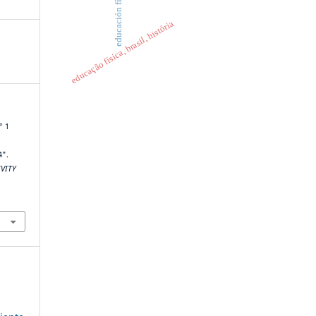
educación física
educação física, brasil, história
° 1
4".
IVITY