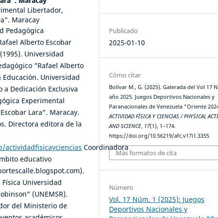
Lara". Maracay
rimental Libertador,
ra". Maracay
ad Pedagógica
Publicado
Rafael Alberto Escobar
2025-01-10
(1995). Universidad
edagógico "Rafael Alberto
Cómo citar
a Educación. Universidad
Bolívar M., G. (2025). Galerada del Vol 17 N
o a Dedicación Exclusiva
año 2025. Juegos Deportivos Nacionales y
agógica Experimental
Paranacionales de Venezuela "Oriente 202
o Escobar Lara". Maracay.
ACTIVIDAD FÍSICA Y CIENCIAS / PHYSICAL ACT
os. Directora editora de la
AND SCIENCE
,
17
(1), 1–174.
https://doi.org/10.56219/afc.v17i1.3355
p/actividadfisicayciencias
Coordinadora
Más formatos de cita
ámbito educativo
ortescalle.blogspot.com).
 Física Universidad
Número
 Robinson" (UNEMSR).
Vol. 17 Núm. 1 (2025): Juegos
dor del Ministerio de
Deportivos Nacionales y
 eventos académicos