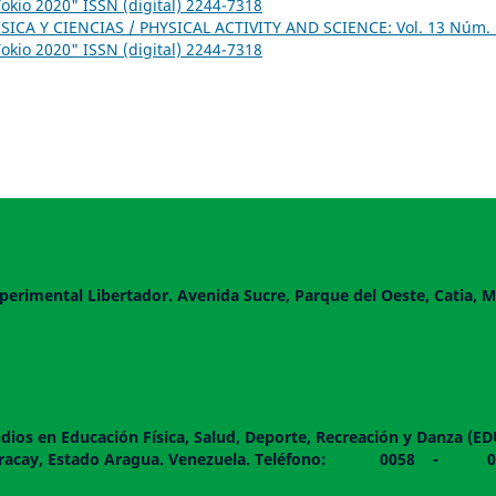
okio 2020" ISSN (digital) 2244-7318
SICA Y CIENCIAS / PHYSICAL ACTIVITY AND SCIENCE: Vol. 13 Núm. 
okio 2020" ISSN (digital) 2244-7318
perimental Libertador. Avenida Sucre, Parque del Oeste, Catia, M
dios en Educación Física, Salud, Deporte, Recreación y Danza (E
 piso. Maracay, Estado Aragua. Venezuela. Teléfono: 0