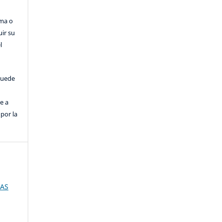
rma o
uir su
l
puede
e a
por la
IAS