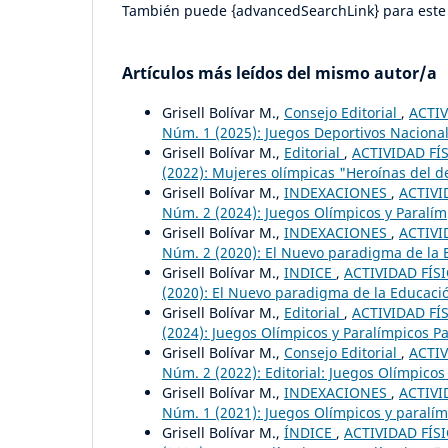
También puede {advancedSearchLink} para este 
Artículos más leídos del mismo autor/a
Grisell Bolívar M.,
Consejo Editorial
,
ACTIV
Núm. 1 (2025): Juegos Deportivos Naciona
Grisell Bolívar M.,
Editorial
,
ACTIVIDAD FÍS
(2022): Mujeres olímpicas "Heroínas del d
Grisell Bolívar M.,
INDEXACIONES
,
ACTIVI
Núm. 2 (2024): Juegos Olímpicos y Paralímp
Grisell Bolívar M.,
INDEXACIONES
,
ACTIVI
Núm. 2 (2020): El Nuevo paradigma de la Ed
Grisell Bolívar M.,
INDICE
,
ACTIVIDAD FÍSI
(2020): El Nuevo paradigma de la Educación
Grisell Bolívar M.,
Editorial
,
ACTIVIDAD FÍS
(2024): Juegos Olímpicos y Paralímpicos Par
Grisell Bolívar M.,
Consejo Editorial
,
ACTIV
Núm. 2 (2022): Editorial: Juegos Olímpicos
Grisell Bolívar M.,
INDEXACIONES
,
ACTIVI
Núm. 1 (2021): Juegos Olímpicos y paralím
Grisell Bolívar M.,
ÍNDICE
,
ACTIVIDAD FÍSI