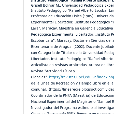
Instituto Pedagógico "Rafael Alberto Escobar 
Grisell Bolívar M., Universidad Pedagógica Expe
Instituto Pedagógico "Rafael Alberto Escobar La
Profesora de Educación Física (1985). Universid
Experimental Libertador, Instituto Pedagógico "
Lara". Maracay. Maestría en Gerencia Educativa 
Pedagógica Experimental Libertador, Instituto P
Escobar Lara". Maracay. Doctor en Ciencias de l
Bicentenaria de Aragua. (2002). Docente Jubilad
con Categoría de Titular de la Universidad Ped
Libertador. Instituto Pedagógico "Rafael Albert
Articulista en revistas arbitradas. Autora de libr
Revista "Actividad Física y
Ciencias"
https://revistas.upel.edu.ve/index.ph
de la Línea de Recreación y Tiempo Libre en el 
comunal. (https://linearecre.blogspot.com y dep
Coordinador de la PNFA (Maestría) de Educación
Nacional Experimental del Magisterio "Samuel
Investigador del Programa estímulo al investiga
Ciencia y Tecnología (PEI). Ponente en diversos