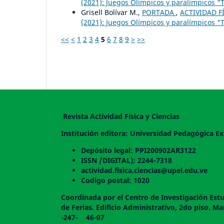
(2021): Juegos Olímpicos y paralímpicos "T
Grisell Bolívar M.,
PORTADA
,
ACTIVIDAD FÍ
(2021): Juegos Olímpicos y paralímpicos "T
<<
<
1
2
3
4
5
6
7
8
9
>
>>
Revista Actividad Física y Ciencias
Institución editora: Universidad Pedagógica Ex
Depósito legal: PPI200902AR3122
ISSN /DIGITAL): 2244-7318
actividad.fisica.ciencias@upel.edu.ve
Codigo postal: 1020
Coordinada por el Centro de Investigación Estu
de Ferias. Edificio Administrativo, 2do
-247- 46-07