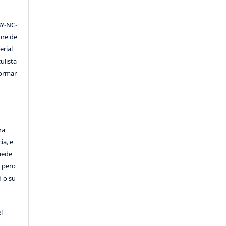
Y-NC-
ibre de
erial
ulista
formar
ra
ia, e
Puede
, pero
d o su
l