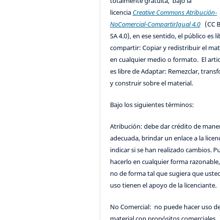
totalmente gratuita, bajo la
licencia
Creative Commons Atribución-
NoComercial-CompartirIgual 4.0
(CC B
SA 4.0), en ese sentido, el público es l
compartir: Copiar y redistribuir el mat
en cualquier medio o formato. El artic
es libre de Adaptar: Remezclar, trans
y construir sobre el material.
Bajo los siguientes términos:
Atribución: debe dar crédito de mane
adecuada, brindar un enlace a la licenc
indicar si se han realizado cambios. 
hacerlo en cualquier forma razonable
no de forma tal que sugiera que uste
uso tienen el apoyo de la licenciante.
No Comercial: no puede hacer uso de
material con propósitos comerciales.