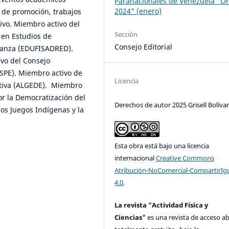
Paranacionales de Venezuela "Or
2024" (enero)
s de promoción, trabajos
ivo. Miembro activo del
Sección
 en Estudios de
Consejo Editorial
 Danza (EDUFISADRED).
vo del Consejo
SSPE). Miembro activo de
Licencia
rtiva (ALGEDE). Miembro
or la Democratización del
Derechos de autor 2025 Grisell Bolíva
 los Juegos Indígenas y la
Esta obra está bajo una licencia
internacional
Creative Commons
Atribución-NoComercial-CompartirIg
4.0
.
La revista "Actividad Física y
Ciencias"
es una revista de acceso ab