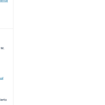
iente
r M.
ual
ierto