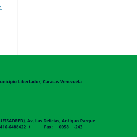
1
unicipio Libertador, Caracas Venezuela
DUFISADRED). Av. Las Delicias, Antiguo Parque
058 - 0416-6488422 / Fax: 0058 -243