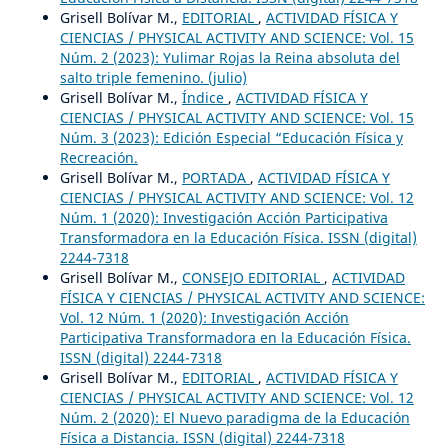
Grisell Bolívar M.,
EDITORIAL
,
ACTIVIDAD FÍSICA Y
CIENCIAS / PHYSICAL ACTIVITY AND SCIENCE: Vol. 15
Núm. 2 (2023): Yulimar Rojas la Reina absoluta del
salto triple femenino. (julio)
Grisell Bolívar M.,
Índice
,
ACTIVIDAD FÍSICA Y
CIENCIAS / PHYSICAL ACTIVITY AND SCIENCE: Vol. 15
Núm. 3 (2023): Edición Especial “Educación Física y
Recreación.
Grisell Bolívar M.,
PORTADA
,
ACTIVIDAD FÍSICA Y
CIENCIAS / PHYSICAL ACTIVITY AND SCIENCE: Vol. 12
Núm. 1 (2020): Investigación Acción Participativa
Transformadora en la Educación Física. ISSN (digital)
2244-7318
Grisell Bolívar M.,
CONSEJO EDITORIAL
,
ACTIVIDAD
FÍSICA Y CIENCIAS / PHYSICAL ACTIVITY AND SCIENCE:
Vol. 12 Núm. 1 (2020): Investigación Acción
Participativa Transformadora en la Educación Física.
ISSN (digital) 2244-7318
Grisell Bolívar M.,
EDITORIAL
,
ACTIVIDAD FÍSICA Y
CIENCIAS / PHYSICAL ACTIVITY AND SCIENCE: Vol. 12
Núm. 2 (2020): El Nuevo paradigma de la Educación
Física a Distancia. ISSN (digital) 2244-7318