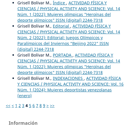
Grisell Bolívar M.,
Índice
,
ACTIVIDAD FÍSICA Y
CIENCIAS / PHYSICAL ACTIVITY AND SCIENCE: Vol. 14
Núm. 1 (2022): Mujeres olímpicas "Heroínas del
deporte olímpicos" ISSN (digital) 2244-7318
Grisell Bolívar M.,
Editorial
,
ACTIVIDAD FÍSICA Y
CIENCIAS / PHYSICAL ACTIVITY AND SCIENCE: Vol. 14
Núm. 2 (2022): Editorial: Juegos Olímpicos y
Paralímpicos del Inviernos “Beijing 2022” ISSN
(digital) 2244-7318
Grisell Bolívar M.,
PORTADA
,
ACTIVIDAD FÍSICA Y
CIENCIAS / PHYSICAL ACTIVITY AND SCIENCE: Vol. 14
Núm. 1 (2022): Mujeres olímpicas "Heroínas del
deporte olímpicos" ISSN (digital) 2244-7318
Grisell Bolívar M.,
INDEXACIONES
,
ACTIVIDAD FÍSICA
Y CIENCIAS / PHYSICAL ACTIVITY AND SCIENCE: Vol. 16
Núm. 1 (2024): Mujeres deportistas venezolanas
(enero)
<<
<
1
2
3
4
5
6
7
8
9
>
>>
Información