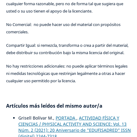
cualquier forma razonable, pero no de forma tal que sugiera que
usted o su uso tienen el apoyo de la licenciante.
No Comercial: no puede hacer uso del material con propósitos
comerciales.
Compartir Igual: si remezcla, transforma o crea a partir del material,
debe distribuir su contribución bajo la misma licencia del original.
No hay restricciones adicionales: no puede aplicar términos legales
ni medidas tecnológicas que restrinjan legalmente a otras a hacer
cualquier uso permitido por la licencia.
Artículos más leídos del mismo autor/a
Grisell Bolívar M.,
PORTADA
,
ACTIVIDAD FÍSICA Y
CIENCIAS / PHYSICAL ACTIVITY AND SCIENCE: Vol. 13
Núm. 2 (2021): 20 Aniversario de "EDUFISADRED" ISSN
(digital) 2244-7318