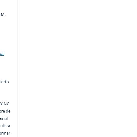
r M.
ual
ierto
Y-NC-
ibre de
erial
ulista
formar