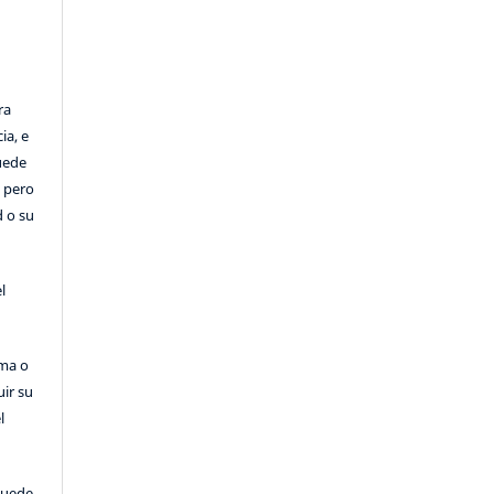
ra
ia, e
Puede
, pero
d o su
l
rma o
uir su
l
puede