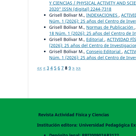
Y CIENCIAS / PHYSICAL ACTIVITY AND SCIEN
2020" ISSN (digital) 2244-7318
Grisell Bolívar M.,
INDEXACIONES
,
ACTIVI
Núm. 1 (2026): 25 años del Centro de Inv
Grisell Bolívar M.,
Normas de Publicación
18 Núm. 1 (2026): 25 años del Centro de 
Grisell Bolívar M.,
Editorial
,
ACTIVIDAD FÍS
(2026): 25 años del Centro de Investigac
Grisell Bolívar M.,
Consejo Editorial
,
ACTIV
Núm. 1 (2026): 25 años del Centro de Inv
<<
<
3
4
5
6
7
8
9
>
>>
Revista Actividad Física y Ciencias
Institución editora: Universidad Pedagógica Ex
Depósito legal: PPI200902AR3122