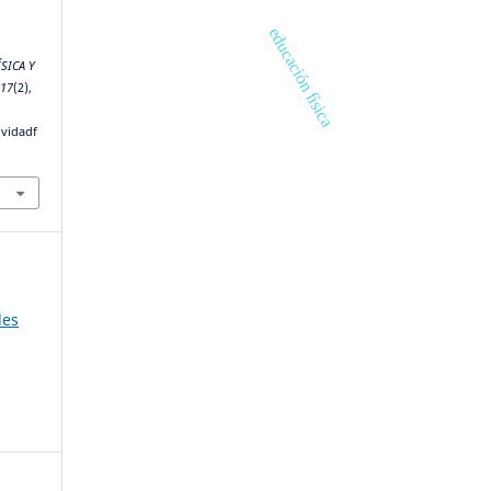
educación física
ÍSICA Y
,
17
(2),
ividadf
les