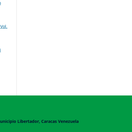
o
Vol.
8
unicipio Libertador, Caracas Venezuela