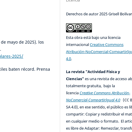
Derechos de autor 2025 Grisell Bolíva
Esta obra está bajo una licencia
 de mayo de 2025). los
internacional
Creative Commons
.
Atribución-NoComercial-CompartirIg
olares-2025/
4.0
.
tiles baten récord. Prensa
La revista "Actividad Física y
Ciencias"
es una revista de acceso ab
totalmente gratuita, bajo la
licencia
Creative Commons Atribución-
NoComercial-CompartirIgual 4.0
(CC B
SA 4.0), en ese sentido, el público es l
compartir: Copiar y redistribuir el mat
en cualquier medio o formato. El artic
es libre de Adaptar: Remezclar, trans