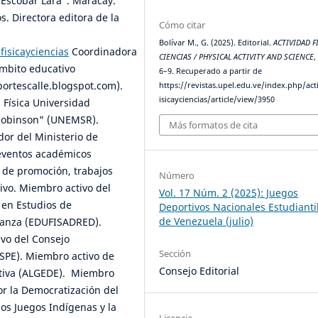
o Escobar Lara". Maracay.
os. Directora editora de la
Cómo citar
Bolívar M., G. (2025). Editorial.
ACTIVIDAD F
fisicayciencias
Coordinadora
CIENCIAS / PHYSICAL ACTIVITY AND SCIENCE
ámbito educativo
6–9. Recuperado a partir de
ortescalle.blogspot.com).
https://revistas.upel.edu.ve/index.php/act
isicayciencias/article/view/3950
 Física Universidad
 Robinson" (UNEMSR).
Más formatos de cita
dor del Ministerio de
 eventos académicos
s de promoción, trabajos
Número
ivo. Miembro activo del
Vol. 17 Núm. 2 (2025): Juegos
 en Estudios de
Deportivos Nacionales Estudianti
de Venezuela (julio)
 Danza (EDUFISADRED).
vo del Consejo
Sección
SSPE). Miembro activo de
Consejo Editorial
rtiva (ALGEDE). Miembro
or la Democratización del
 los Juegos Indígenas y la
Licencia