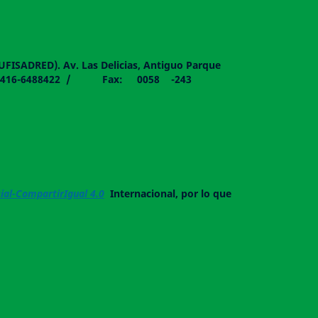
DUFISADRED). Av. Las Delicias, Antiguo Parque
058 - 0416-6488422 / Fax: 0058 -243
al-CompartirIgual 4.0
Internacional, por lo que