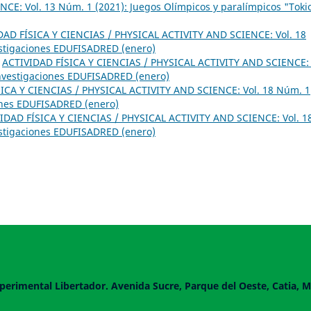
CE: Vol. 13 Núm. 1 (2021): Juegos Olímpicos y paralímpicos "Toki
DAD FÍSICA Y CIENCIAS / PHYSICAL ACTIVITY AND SCIENCE: Vol. 18
estigaciones EDUFISADRED (enero)
,
ACTIVIDAD FÍSICA Y CIENCIAS / PHYSICAL ACTIVITY AND SCIENCE: 
Investigaciones EDUFISADRED (enero)
ICA Y CIENCIAS / PHYSICAL ACTIVITY AND SCIENCE: Vol. 18 Núm. 1
iones EDUFISADRED (enero)
IDAD FÍSICA Y CIENCIAS / PHYSICAL ACTIVITY AND SCIENCE: Vol. 1
estigaciones EDUFISADRED (enero)
perimental Libertador. Avenida Sucre, Parque del Oeste, Catia, M