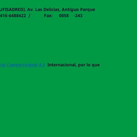
DUFISADRED). Av. Las Delicias, Antiguo Parque
058 - 0416-6488422 / Fax: 0058 -243
al-CompartirIgual 4.0
Internacional, por lo que