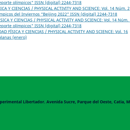
eporte olímpicos" ISSN (digital) 2244-7318
ICA Y CIENCIAS / PHYSICAL ACTIVITY AND SCIENCE: Vol. 14 Núm. 2
ímpicos del Inviernos “Beijing 2022” ISSN (digital) 2244-7318
SICA Y CIENCIAS / PHYSICAL ACTIVITY AND SCIENCE: Vol. 14 Núm. 
eporte olímpicos" ISSN (digital) 2244-7318
DAD FÍSICA Y CIENCIAS / PHYSICAL ACTIVITY AND SCIENCE: Vol. 16
olanas (enero)
perimental Libertador. Avenida Sucre, Parque del Oeste, Catia, M