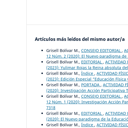
Artículos más leídos del mismo autor/a
Grisell Bolívar M.,
CONSEJO EDITORIAL
,
A
12 Núm. 2 (2020): El Nuevo paradigma de la
Grisell Bolívar M.,
EDITORIAL
,
ACTIVIDAD F
(2023): Yulimar Rojas la Reina absoluta del 
Grisell Bolívar M.,
Índice
,
ACTIVIDAD FÍSIC
(2023): Edición Especial “Educación Física 
Grisell Bolívar M.,
PORTADA
,
ACTIVIDAD FÍ
(2020): Investigación Acción Participativa
Grisell Bolívar M.,
CONSEJO EDITORIAL
,
A
12 Núm. 1 (2020): Investigación Acción Par
7318
Grisell Bolívar M.,
EDITORIAL
,
ACTIVIDAD F
(2020): El Nuevo paradigma de la Educación
Grisell Bolívar M.,
Índice
,
ACTIVIDAD FÍSIC