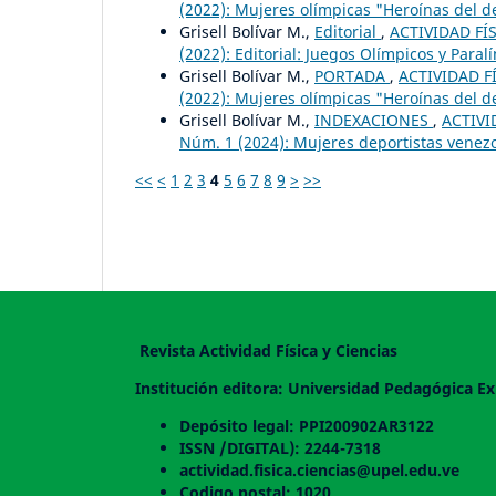
(2022): Mujeres olímpicas "Heroínas del d
Grisell Bolívar M.,
Editorial
,
ACTIVIDAD FÍS
(2022): Editorial: Juegos Olímpicos y Paral
Grisell Bolívar M.,
PORTADA
,
ACTIVIDAD FÍ
(2022): Mujeres olímpicas "Heroínas del d
Grisell Bolívar M.,
INDEXACIONES
,
ACTIVI
Núm. 1 (2024): Mujeres deportistas venez
<<
<
1
2
3
4
5
6
7
8
9
>
>>
Revista Actividad Física y Ciencias
Institución editora: Universidad Pedagógica Ex
Depósito legal: PPI200902AR3122
ISSN /DIGITAL): 2244-7318
actividad.fisica.ciencias@upel.edu.ve
Codigo postal: 1020