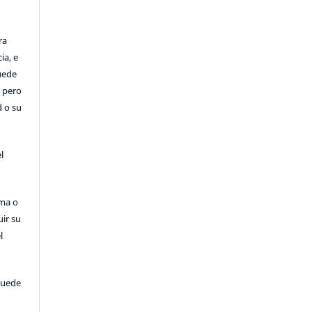
ra
ia, e
Puede
, pero
d o su
l
rma o
uir su
l
puede