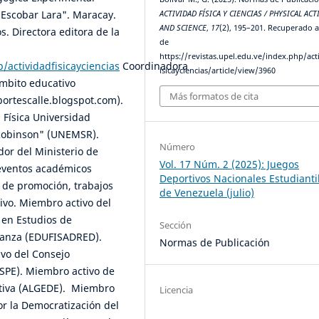
o Escobar Lara". Maracay.
ACTIVIDAD FÍSICA Y CIENCIAS / PHYSICAL ACT
AND SCIENCE
,
17
(2), 195–201. Recuperado a
os. Directora editora de la
de
https://revistas.upel.edu.ve/index.php/act
p/actividadfisicayciencias
Coordinadora
isicayciencias/article/view/3960
ámbito educativo
Más formatos de cita
ortescalle.blogspot.com).
 Física Universidad
 Robinson" (UNEMSR).
Número
dor del Ministerio de
Vol. 17 Núm. 2 (2025): Juegos
 eventos académicos
Deportivos Nacionales Estudianti
s de promoción, trabajos
de Venezuela (julio)
ivo. Miembro activo del
 en Estudios de
Sección
 Danza (EDUFISADRED).
Normas de Publicación
vo del Consejo
SSPE). Miembro activo de
rtiva (ALGEDE). Miembro
Licencia
or la Democratización del