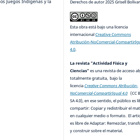
 los Juegos Indígenas y la
Derechos de autor 2025 Grisell Bolíva
Esta obra está bajo una licencia
internacional
Creative Commons
Atribución-NoComercial-CompartirIg
4.0
.
La revista "Actividad Física y
Ciencias"
es una revista de acceso ab
totalmente gratuita, bajo la
licencia
Creative Commons Atribución-
NoComercial-CompartirIgual 4.0
(CC B
SA 4.0), en ese sentido, el público es l
compartir: Copiar y redistribuir el mat
en cualquier medio o formato. El artic
es libre de Adaptar: Remezclar, trans
y construir sobre el material.