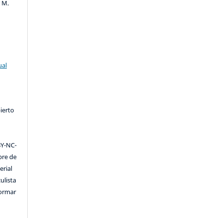
r M.
ual
ierto
Y-NC-
ibre de
erial
ulista
formar