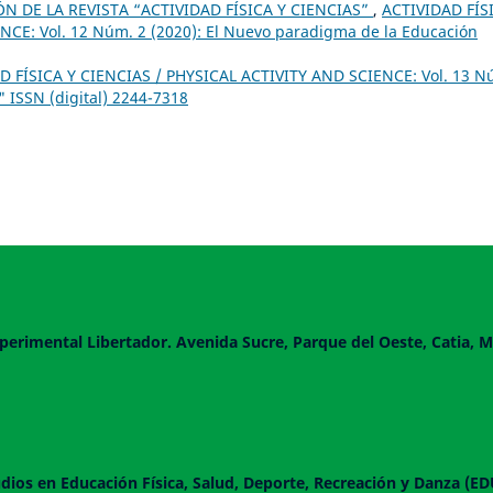
 DE LA REVISTA “ACTIVIDAD FÍSICA Y CIENCIAS”
,
ACTIVIDAD FÍS
CE: Vol. 12 Núm. 2 (2020): El Nuevo paradigma de la Educación
D FÍSICA Y CIENCIAS / PHYSICAL ACTIVITY AND SCIENCE: Vol. 13 N
 ISSN (digital) 2244-7318
perimental Libertador. Avenida Sucre, Parque del Oeste, Catia, M
dios en Educación Física, Salud, Deporte, Recreación y Danza (E