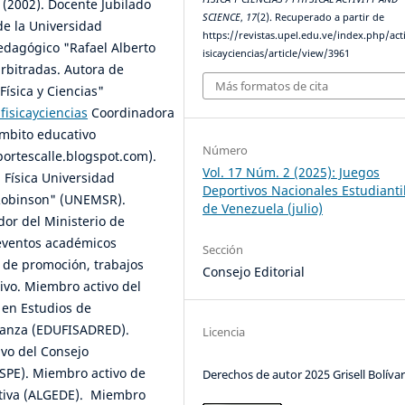
 (2002). Docente Jubilado
SCIENCE
,
17
(2). Recuperado a partir de
de la Universidad
https://revistas.upel.edu.ve/index.php/act
edagógico "Rafael Alberto
isicayciencias/article/view/3961
arbitradas. Autora de
Más formatos de cita
 Física y Ciencias"
fisicayciencias
Coordinadora
ámbito educativo
Número
ortescalle.blogspot.com).
Vol. 17 Núm. 2 (2025): Juegos
 Física Universidad
Deportivos Nacionales Estudianti
 Robinson" (UNEMSR).
de Venezuela (julio)
dor del Ministerio de
 eventos académicos
Sección
s de promoción, trabajos
Consejo Editorial
ivo. Miembro activo del
 en Estudios de
 Danza (EDUFISADRED).
Licencia
vo del Consejo
SSPE). Miembro activo de
Derechos de autor 2025 Grisell Bolíva
rtiva (ALGEDE). Miembro