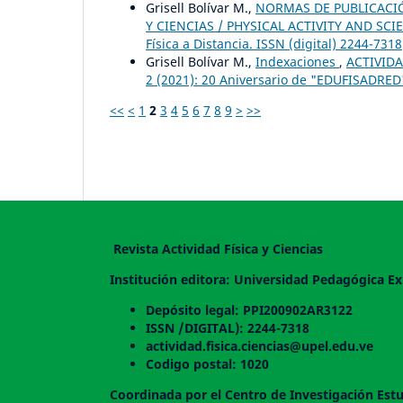
Grisell Bolívar M.,
NORMAS DE PUBLICACIÓN
Y CIENCIAS / PHYSICAL ACTIVITY AND SCIEN
Física a Distancia. ISSN (digital) 2244-7318
Grisell Bolívar M.,
Indexaciones
,
ACTIVIDA
2 (2021): 20 Aniversario de "EDUFISADRED"
<<
<
1
2
3
4
5
6
7
8
9
>
>>
Revista Actividad Física y Ciencias
Institución editora: Universidad Pedagógica Ex
Depósito legal: PPI200902AR3122
ISSN /DIGITAL): 2244-7318
actividad.fisica.ciencias@upel.edu.ve
Codigo postal: 1020
Coordinada por el Centro de Investigación Estu