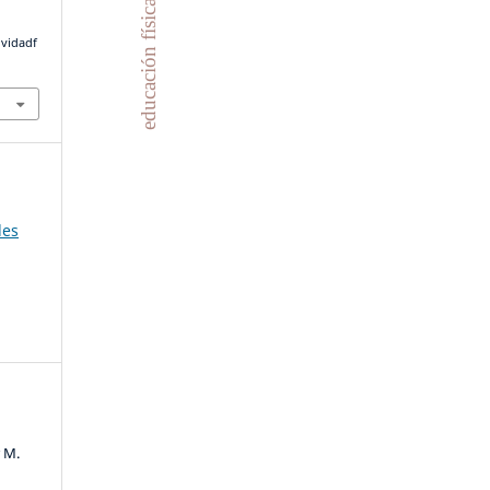
educación física
ividadf
les
r M.