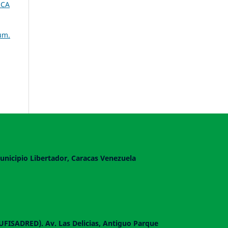
ICA
úm.
unicipio Libertador, Caracas Venezuela
DUFISADRED). Av. Las Delicias, Antiguo Parque