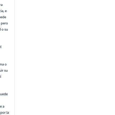
ra
ia, e
Puede
, pero
d o su
l
rma o
uir su
l
puede
e a
por la