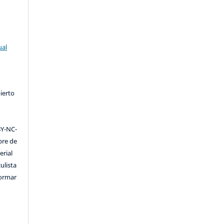
ual
ierto
Y-NC-
ibre de
erial
ulista
formar