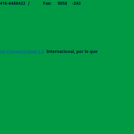
058 - 0416-6488422 / Fax: 0058 -243
al-CompartirIgual 4.0
Internacional, por lo que