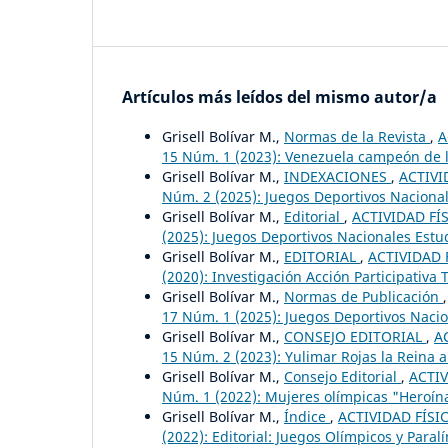
Artículos más leídos del mismo autor/a
Grisell Bolívar M.,
Normas de la Revista
,
A
15 Núm. 1 (2023): Venezuela campeón de lo
Grisell Bolívar M.,
INDEXACIONES
,
ACTIVI
Núm. 2 (2025): Juegos Deportivos Nacionale
Grisell Bolívar M.,
Editorial
,
ACTIVIDAD FÍS
(2025): Juegos Deportivos Nacionales Estud
Grisell Bolívar M.,
EDITORIAL
,
ACTIVIDAD F
(2020): Investigación Acción Participativa
Grisell Bolívar M.,
Normas de Publicación
17 Núm. 1 (2025): Juegos Deportivos Naci
Grisell Bolívar M.,
CONSEJO EDITORIAL
,
A
15 Núm. 2 (2023): Yulimar Rojas la Reina ab
Grisell Bolívar M.,
Consejo Editorial
,
ACTIV
Núm. 1 (2022): Mujeres olímpicas "Heroína
Grisell Bolívar M.,
Índice
,
ACTIVIDAD FÍSIC
(2022): Editorial: Juegos Olímpicos y Paral