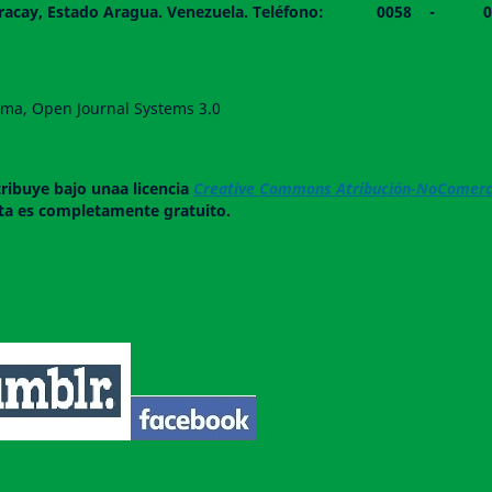
 piso. Maracay, Estado Aragua. Venezuela. Teléfono: 0
forma, Open Journal Systems 3.0
tribuye bajo unaa licencia
Creative Commons Atribución-NoComerci
ista es completamente gratuito.