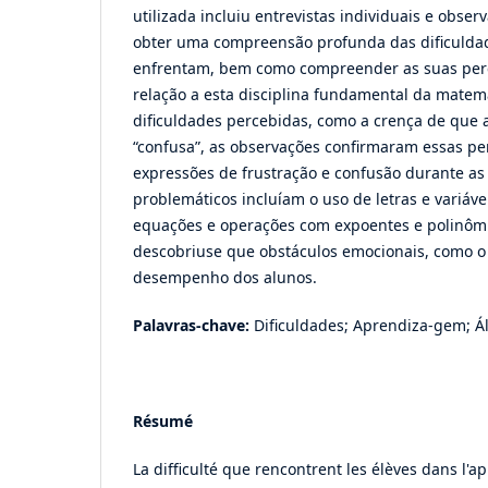
utilizada incluiu entrevistas individuais e obser
obter uma compreensão profunda das dificulda
enfrentam, bem como compreender as suas perc
relação a esta disciplina fundamental da matemá
dificuldades percebidas, como a crença de que a á
“confusa”, as observações confirmaram essas p
expressões de frustração e confusão durante as 
problemáticos incluíam o uso de letras e variáv
equações e operações com expoentes e polinômi
descobriuse que obstáculos emocionais, como o
desempenho dos alunos.
Palavras-chave:
Dificuldades; Aprendiza-gem; Á
Résumé
La difficulté que rencontrent les élèves dans l'