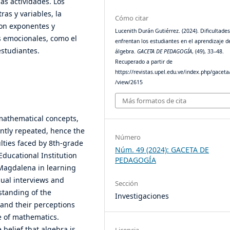
as actividades. Los
ras y variables, la
Cómo citar
con exponentes y
Lucenith Durán Gutiérrez. (2024). Dificultade
s emocionales, como el
enfrentan los estudiantes en el aprendizaje d
estudiantes.
álgebra.
GACETA DE PEDAGOGÍA
, (49), 33–48.
Recuperado a partir de
https://revistas.upel.edu.ve/index.php/gaceta/
/view/2615
Más formatos de cita
 mathematical concepts,
ently repeated, hence the
Número
culties faced by 8th-grade
Núm. 49 (2024): GACETA DE
Educational Institution
PEDAGOGÍA
 Magdalena in learning
ual interviews and
Sección
standing of the
Investigaciones
stand their perceptions
e of mathematics.
 belief that algebra is
Licencia