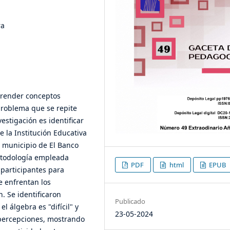
ra
aprender conceptos
problema que se repite
estigación es identificar
e la Institución Educativa
 municipio de El Banco
etodología empleada
PDF
html
EPUB
 participantes para
e enfrentan los
. Se identificaron
Publicado
l álgebra es "difícil" y
23-05-2024
 percepciones, mostrando