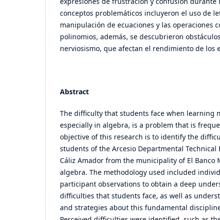
expresiones de frustración y confusión durante l
conceptos problemáticos incluyeron el uso de let
manipulación de ecuaciones y las operaciones 
polinomios, además, se descubrieron obstáculo
nerviosismo, que afectan el rendimiento de los 
Abstract
The difficulty that students face when learning
especially in algebra, is a problem that is frequ
objective of this research is to identify the diffi
students of the Arcesio Departmental Technical 
Cáliz Amador from the municipality of El Banco
algebra. The methodology used included individ
participant observations to obtain a deep under
difficulties that students face, as well as under
and strategies about this fundamental disciplin
Perceived difficulties were identified, such as the