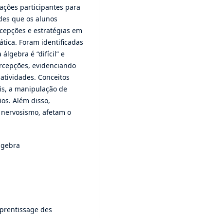
vações participantes para
des que os alunos
epções e estratégias em
tica. Foram identificadas
lgebra é “difícil” e
ercepções, evidenciando
atividades. Conceitos
eis, a manipulação de
os. Além disso,
 nervosismo, afetam o
lgebra
apprentissage des