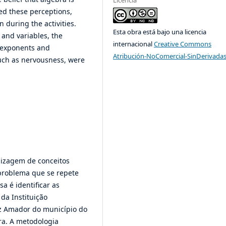
med these perceptions,
 during the activities.
Esta obra está bajo una licencia
 and variables, the
internacional
Creative Commons
 exponents and
Atribución-NoComercial-SinDerivadas
such as nervousness, were
dizagem de conceitos
problema que se repete
a é identificar as
da Instituição
iz Amador do município do
a. A metodologia