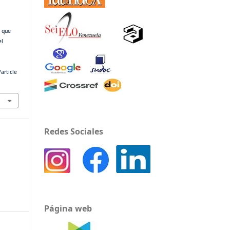
s que
el
article
Redes Sociales
Página web