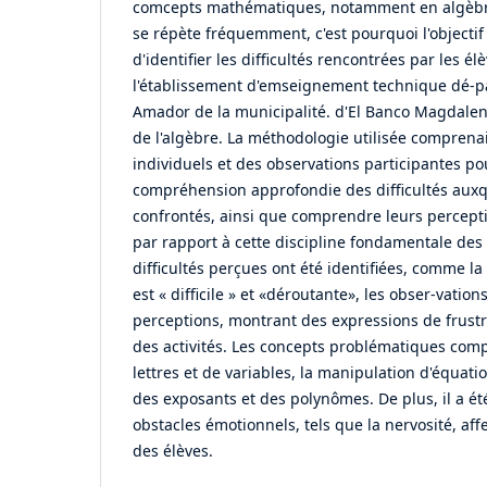
comcepts mathématiques, notamment en algèbr
se répète fréquemment, c'est pourquoi l'objectif
d'identifier les difficultés rencontrées par les é
l'établissement d'emseignement technique dé-pa
Amador de la municipalité. d'El Banco Magdalen
de l'algèbre. La méthodologie utilisée comprenai
individuels et des observations participantes po
compréhension approfondie des difficultés auxqu
confrontés, ainsi que comprendre leurs percepti
par rapport à cette discipline fondamentale de
difficultés perçues ont été identifiées, comme la
est « difficile » et «déroutante», les obser-vatio
perceptions, montrant des expressions de frustr
des activités. Les concepts problématiques compr
lettres et de variables, la manipulation d'équati
des exposants et des polynômes. De plus, il a é
obstacles émotionnels, tels que la nervosité, af
des élèves.