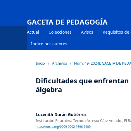
GACETA DE PEDAGOGÍA
Actual
Colecciones
Avisos
Requisitos de
Índice por autores
Inicio
/
Archivos
/
Núm. 49 (2024): GACETA DE PE
Dificultades que enfrentan 
álgebra
Lucenith Durán Gutiérrez
Institución Educativa Técnica Arcesio Cáliz Amador, El
https://orcid.org/0009-0002-1696-1909