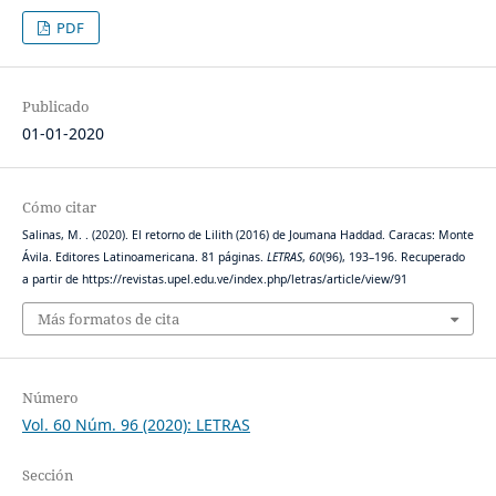
PDF
Publicado
01-01-2020
Cómo citar
Salinas, M. . (2020). El retorno de Lilith (2016) de Joumana Haddad. Caracas: Monte
Ávila. Editores Latinoamericana. 81 páginas.
LETRAS
,
60
(96), 193–196. Recuperado
a partir de https://revistas.upel.edu.ve/index.php/letras/article/view/91
Más formatos de cita
Número
Vol. 60 Núm. 96 (2020): LETRAS
Sección