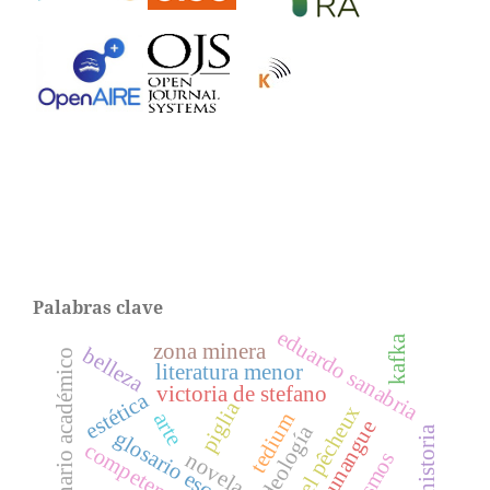
Palabras clave
eduardo sanabria
kafka
zona minera
belleza
diccionario académico
literatura menor
victoria de stefano
estética
piglia
michel pêcheux
arte
tedium
el tamunangue
ideología
historia
glosario escondido
novela