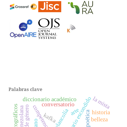
Palabras clave
glosario escondido
la mista
diccionario académico
conversatorio
arte
melancolía
historia
poética
kafka
belleza