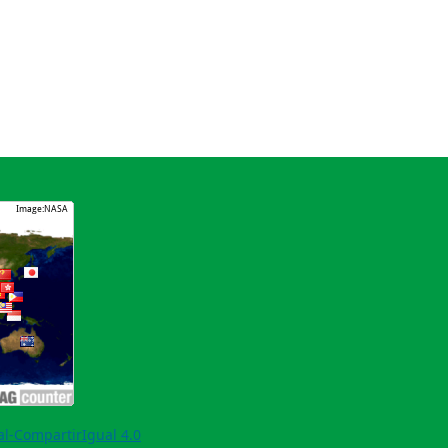
l-CompartirIgual 4.0