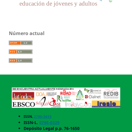
educación de jóvenes y adultos
Número actual
ISSN.
2790-3613
ISSN-L.
0798-0329
Depósito Legal p.p. 76-1650