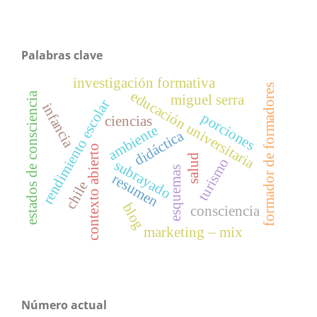
Palabras clave
investigación formativa
formador de formadores
educación universitaria
estados de consciencia
miguel serra
rendimiento escolar
infancia
porciones
ciencias
ambiente
didáctica
contexto abierto
salud
turismo
subrayado
esquemas
resumen
chile
blog
consciencia
marketing – mix
Número actual