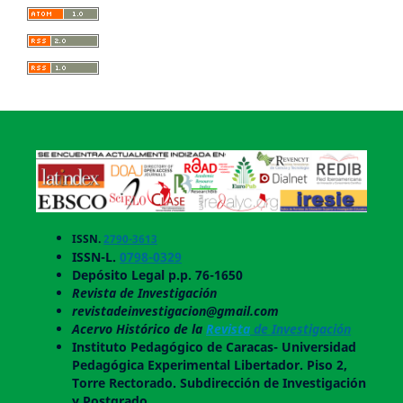
ISSN.
2790-3613
ISSN-L.
0798-0329
Depósito Legal p.p. 76-1650
Revista de Investigación
revistadeinvestigacion@gmail.com
Acervo Histórico de la
Revista
de Investigación
Instituto Pedagógico de Caracas- Universidad
Pedagógica Experimental Libertador. Piso 2,
Torre Rectorado. Subdirección de Investigación
y Postgrado.