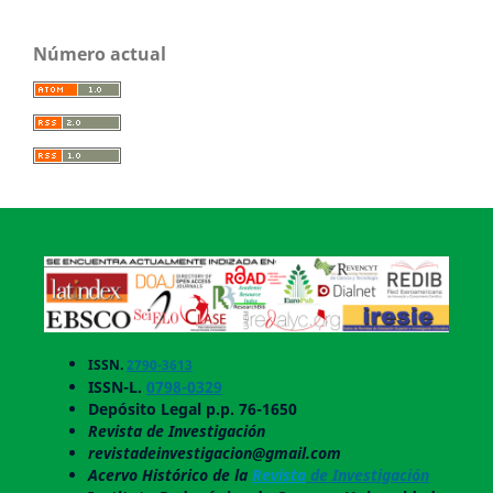
Número actual
ISSN.
2790-3613
ISSN-L.
0798-0329
Depósito Legal p.p. 76-1650
Revista de Investigación
revistadeinvestigacion@gmail.com
Acervo Histórico de la
Revista
de Investigación