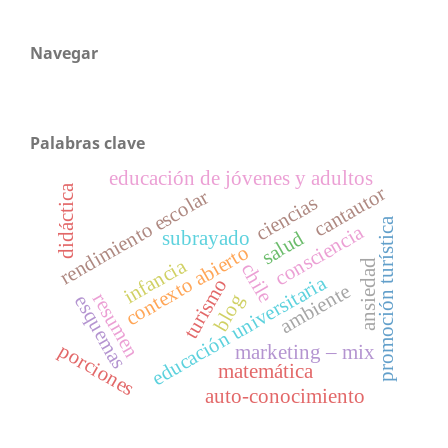
Navegar
Palabras clave
educación de jóvenes y adultos
cantautor
didáctica
rendimiento escolar
ciencias
promoción turística
consciencia
subrayado
salud
contexto abierto
infancia
ansiedad
chile
educación universitaria
turismo
ambiente
resumen
blog
esquemas
porciones
marketing – mix
matemática
auto-conocimiento