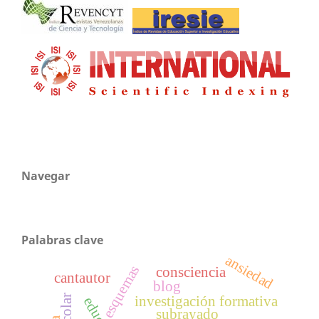
Navegar
Palabras clave
ansiedad
esquemas
consciencia
cantautor
blog
investigación formativa
subrayado