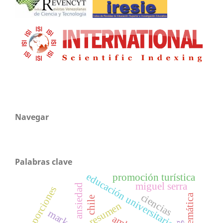
Navegar
Palabras clave
educación universitaria
promoción turística
miguel serra
ansiedad
porciones
ciencias
matemática
chile
resumen