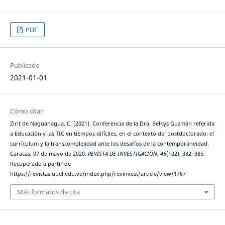
PDF
Publicado
2021-01-01
Cómo citar
Zirit de Naguanagua, C. (2021). Conferencia de la Dra. Belkys Guzmán referida
a Educación y las TIC en tiempos difíciles, en el contexto del postdoctorado: el
currículum y la transcomplejidad ante los desafíos de la contemporaneidad.
Caracas, 07 de mayo de 2020.
REVISTA DE INVESTIGACIÓN
,
45
(102), 382–385.
Recuperado a partir de
https://revistas.upel.edu.ve/index.php/revinvest/article/view/1767
Más formatos de cita