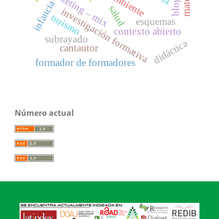
marketing – mix
ambiente
blog
infancia
salud
investigación formativa
turismo
esquemas
contexto abierto
subrayado
didáctica
cantautor
formador de formadores
Número actual