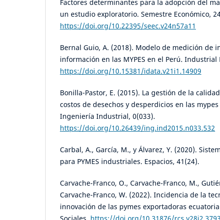
Factores determinantes para la adopción del ma
un estudio exploratorio. Semestre Económico, 24
https://doi.org/10.22395/seec.v24n57a11
Bernal Guio, A. (2018). Modelo de medición de i
información en las MYPES en el Perú. Industrial 
https://doi.org/10.15381/idata.v21i1.14909
Bonilla-Pastor, E. (2015). La gestión de la calidad
costos de desechos y desperdicios en las mypes d
Ingeniería Industrial, 0(033).
https://doi.org/10.26439/ing.ind2015.n033.532
Carbal, A., García, M., y Álvarez, Y. (2020). Sis
para PYMES industriales. Espacios, 41(24).
Carvache-Franco, O., Carvache-Franco, M., Gutiér
Carvache-Franco, W. (2022). Incidencia de la tec
innovación de las pymes exportadoras ecuatoria
Sociales.
https://doi.org/10.31876/rcs.v28i2.379