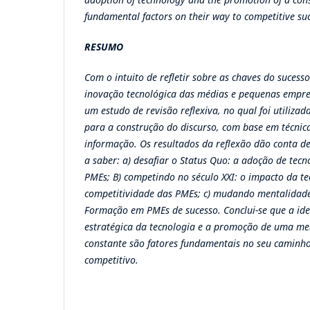
fundamental factors on their way to competitive suc
RESUMO
Com o intuito de refletir sobre as chaves do sucess
inovação tecnológica das médias e pequenas empres
um estudo de revisão reflexiva, no qual foi utiliza
para a construção do discurso, com base em técnic
informação. Os resultados da reflexão dão conta de 
a saber: a) desafiar o Status Quo: a adoção de tec
PMEs; B) competindo no século XXI: o impacto da t
competitividade das PMEs; c) mudando mentalidades
Formação em PMEs de sucesso. Conclui-se que a id
estratégica da tecnologia e a promoção de uma m
constante são fatores fundamentais no seu caminho
competitivo.