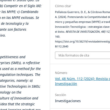
) Competir en el Siglo XXI:
Cómo citar
e las MYPE; c) Cambiando
Peñaloza Guerrero, D. E., & Córdova Roman
 en las MYPE exitosas. Se
A. (2024). Potenciando la Competitividad d
micro y pequeñas empresas (MYPE) a travé
 de tecnología y la
Innovación Tecnológica: : estrategias clave
ante son factores
el éxito.
REVISTA DE INVESTIGACIÓN
,
48
(112
ivo.
160.
https://doi.org/10.56219/revistadeinvestig
8i112.2640
Más formatos de cita
mpetitiveness and
rises (SMEs), a reflective
as used as a method for the
Número
angulation techniques. The
Vol. 48 Núm. 112 (2024): Revista 
 categories, namely: a)
Investigación
tive Technologies in SMEs;
hnology on the
Sección
Culture of Innovation and
Investigaciones
 idea that the strategic
stant learning mindset are