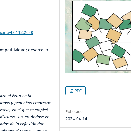
acin.v48i112.2640
mpetitividad; desarrollo
PDF
ara el éxito en la
edianas y pequeñas empresas
lexivo, en el que se empleó
Publicado
 discurso, sustentándose en
2024-04-14
tados de la reflexión dan
safiando el Status Quo: La