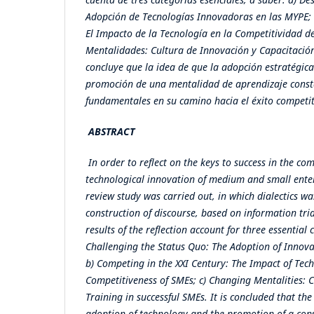
Adopción de Tecnologías Innovadoras en las MYPE; b
El Impacto de la Tecnología en la Competitividad d
Mentalidades: Cultura de Innovación y Capacitación
concluye que la idea de que la adopción estratégica
promoción de una mentalidad de aprendizaje const
fundamentales en su camino hacia el éxito competit
ABSTRACT
In order to reflect on the keys to success in the co
technological innovation of medium and small enterp
review study was carried out, in which dialectics w
construction of discourse, based on information tri
results of the reflection account for three essential
Challenging the Status Quo: The Adoption of Innova
b) Competing in the XXI Century: The Impact of Tec
Competitiveness of SMEs; c) Changing Mentalities: 
Training in successful SMEs. It is concluded that the
adoption of technology and the promotion of a con