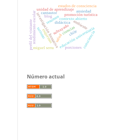
estados de consciencia
unidad de aprendizaje
ansiedad
rendimiento escolar
cantautor
investigación formativa
promoción turística
resumen
blog
contexto abierto
ambiente
perfil del visitante
didáctica
subrayado
ciencias
educación universitaria
turismo
esquemas
chile
consciencia
salud
porciones
miguel serra
Número actual