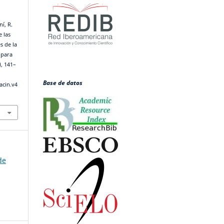
í, R.
e las
s de la
 para
), 141–
Base de datos
acin.v4
de