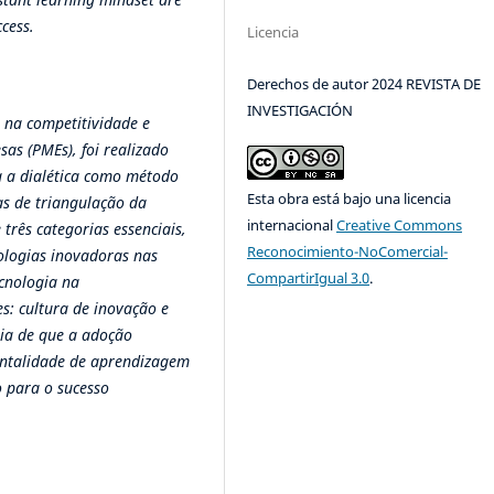
cess.
Licencia
Derechos de autor 2024 REVISTA DE
INVESTIGACIÓN
o na competitividade e
as (PMEs), foi realizado
da a dialética como método
Esta obra está bajo una licencia
as de triangulação da
internacional
Creative Commons
três categorias essenciais,
Reconocimiento-NoComercial-
nologias inovadoras nas
CompartirIgual 3.0
.
ecnologia na
: cultura de inovação e
eia de que a adoção
entalidade de aprendizagem
 para o sucesso