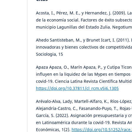
Acosta, I., Pérez, M. E., y Hernandez, J. (2009). 
de la economía social. Factores de éxito subsecto
municipio Lagunillas del Estado Zulia. Negotium
Ahedo Santisteban, M., y Brunet Icart, I. (2011).
innovadoras y bienes colectivos de competitivid
Sociologia, 15
Apaza Apaza, O., Marín Apaza, P., y Cutipa Ticona
influyen en la liquidez de las Mypes en tiempos
covid-19. Ciencia Latina Revista Científica Multidi
https://doi.org/10.37811/cl_rcm.v5i6.1305
Arévalo-Alva, Lady, Martell-Alfaro, K., Ríos-López,
Alejandría-Castro, C., Fasanando-Puyo, T., Rojas-
García, S. (2022). Asignación presupuestaria y 
en Latinoamérica durante la covid-19. Revista A
Económicas, 1(2).
https://doi.org/10.51252/race.