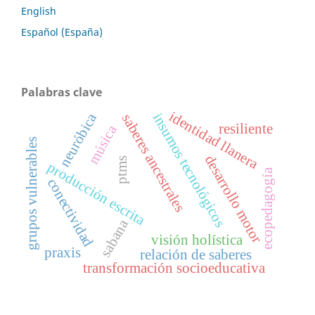
English
Español (España)
Palabras clave
identidad llanera
neuróbica
insumos tecnológicos
saberes ancestrales
resiliente
música
grupos vulnerables
desarrollo motor
ptms
producción escrita
ecopedagogía
conectividad
sabana
visión holística
praxis
relación de saberes
transformación socioeducativa