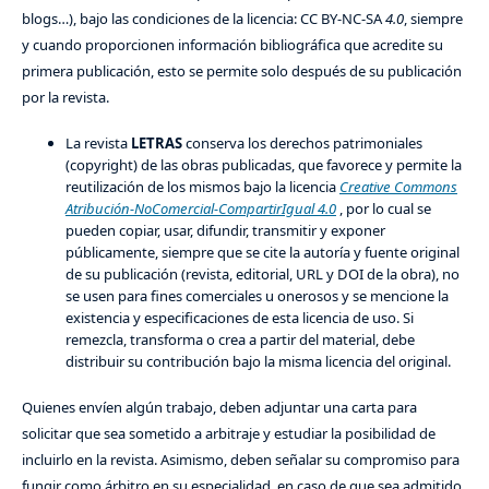
blogs…), bajo las condiciones de la licencia: CC BY-NC-SA
4.0
, siempre
y cuando proporcionen información bibliográfica que acredite su
primera publicación, esto se permite solo después de su publicación
por la revista.
La revista
LETRAS
conserva los derechos patrimoniales
(copyright) de las obras publicadas, que favorece y permite la
reutilización de los mismos bajo la licencia
Creative Commons
Atribución-NoComercial-CompartirIgual 4.0
, por lo cual se
pueden copiar, usar, difundir, transmitir y exponer
públicamente, siempre que se cite la autoría y fuente original
de su publicación (revista, editorial, URL y DOI de la obra), no
se usen para fines comerciales u onerosos y se mencione la
existencia y especificaciones de esta licencia de uso. Si
remezcla, transforma o crea a partir del material, debe
distribuir su contribución bajo la misma licencia del original.
Quienes envíen algún trabajo, deben adjuntar una carta para
solicitar que sea sometido a arbitraje y estudiar la posibilidad de
incluirlo en la revista. Asimismo, deben señalar su compromiso para
fungir como árbitro en su especialidad, en caso de que sea admitido.