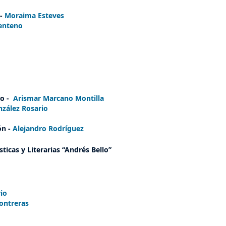
 -
Moraima Esteves
Centeno
do -
Arismar Marcano Montilla
zález Rosario
ón -
Alejandro Rodríguez
ticas y Literarias
“Andrés Bello”
io
Contreras