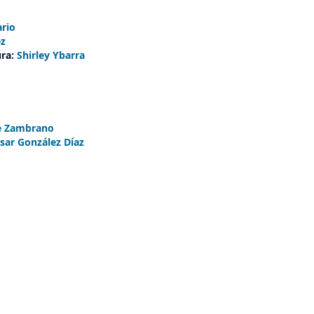
ario
ez
ura:
Shirley Ybarra
o
e Zambrano
ésar González Díaz