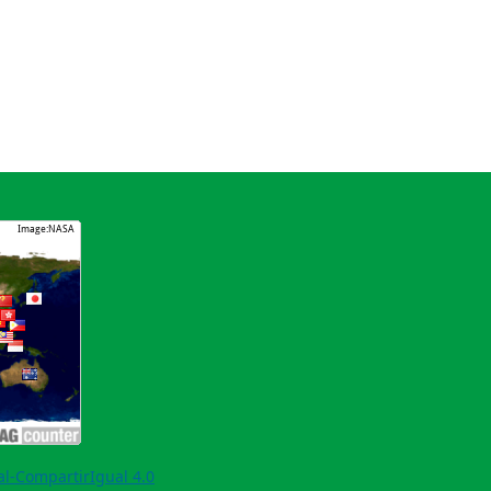
l-CompartirIgual 4.0