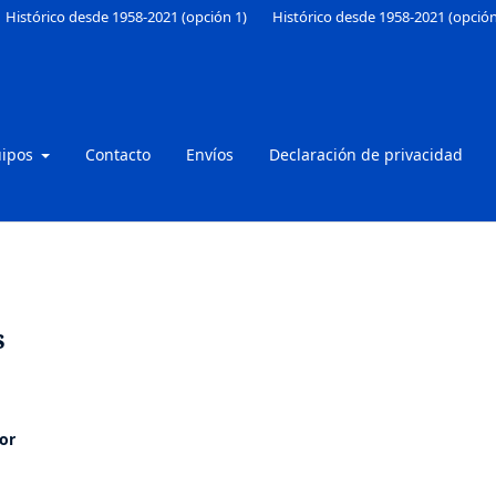
Histórico desde 1958-2021 (opción 1)
Histórico desde 1958-2021 (opción
uipos
Contacto
Envíos
Declaración de privacidad
s
or