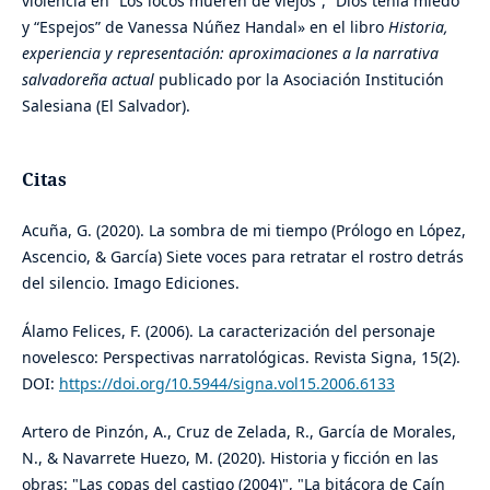
violencia en “Los locos mueren de viejos”, “Dios tenía miedo”
y “Espejos” de Vanessa Núñez Handal» en el libro
Historia,
experiencia y representación: aproximaciones a la narrativa
salvadoreña actual
publicado por la Asociación Institución
Salesiana (El Salvador).
Citas
Acuña, G. (2020). La sombra de mi tiempo (Prólogo en López,
Ascencio, & García) Siete voces para retratar el rostro detrás
del silencio. Imago Ediciones.
Álamo Felices, F. (2006). La caracterización del personaje
novelesco: Perspectivas narratológicas. Revista Signa, 15(2).
DOI:
https://doi.org/10.5944/signa.vol15.2006.6133
Artero de Pinzón, A., Cruz de Zelada, R., García de Morales,
N., & Navarrete Huezo, M. (2020). Historia y ficción en las
obras: "Las copas del castigo (2004)", "La bitácora de Caín