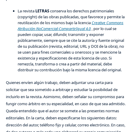
La revista
LETRAS
conserva los derechos patrimoniales
(copyright) de las obras publicadas, que favorece y permite la
reutilización de los mismos bajo la licencia
Creative Commons
Atribución-NoComercial-CompartirIgual 4.0
, por lo cual se
pueden copiar, usar, difundir, transmitir y exponer
públicamente, siempre que se cite la autoría y fuente original
de su publicación (revista, editorial, URL y DOI de la obra), no
se usen para fines comerciales u onerosos y se mencione la
existencia y especificaciones de esta licencia de uso. Si
remezcla, transforma o crea a partir del material, debe
distribuir su contribución bajo la misma licencia del original.
Quienes envíen algún trabajo, deben adjuntar una carta para
solicitar que sea sometido a arbitraje y estudiar la posibilidad de
incluirlo en la revista. Asimismo, deben señalar su compromiso para
fungir como árbitro en su especialidad, en caso de que sea admitido.
Queda entendido que el autor se somete a las presentes normas
editoriales. En la carta, deben especificarse los siguientes datos:
dirección del autor, teléfono fijo y celular, correo electrónico. En caso,
de dos autores o más cada uno elaborará su propia comunicación.