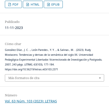
PDF
HTML
EPUB
Publicado
11-11-2023
Cómo citar
González Díaz , J. C. ., León Paredes , Y. Y. ., & Salinas , M. . (2023). Rudy
Mostacero. Tendencias y derivas de la semántica del siglo XX. Universidad
Pedagógica Experimental Libertador. Vicerrectorado de Investigación y Postgrado,
2007, 243 págs.
LETRAS
,
63
(103), 177–184.
https://doi.org/10.56219/letras.v63i103.2371
Más formatos de cita
Número
Vol. 63 Núm. 103 (2023): LETRAS