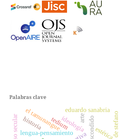
Palabras clave
el tamunangue
eduardo sanabria
victoria de stefano
arte
religioso secular
ideología
historia
tedium
estética
lengua-pensamiento