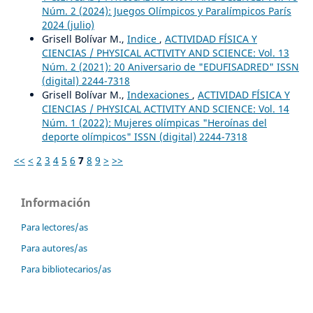
Núm. 2 (2024): Juegos Olímpicos y Paralímpicos París
2024 (julio)
Grisell Bolívar M.,
Indice
,
ACTIVIDAD FÍSICA Y
CIENCIAS / PHYSICAL ACTIVITY AND SCIENCE: Vol. 13
Núm. 2 (2021): 20 Aniversario de "EDUFISADRED" ISSN
(digital) 2244-7318
Grisell Bolívar M.,
Indexaciones
,
ACTIVIDAD FÍSICA Y
CIENCIAS / PHYSICAL ACTIVITY AND SCIENCE: Vol. 14
Núm. 1 (2022): Mujeres olímpicas "Heroínas del
deporte olímpicos" ISSN (digital) 2244-7318
<<
<
2
3
4
5
6
7
8
9
>
>>
Información
Para lectores/as
Para autores/as
Para bibliotecarios/as