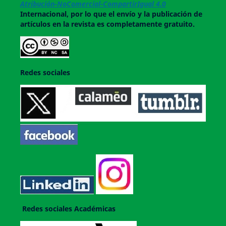
Atribución-NoComercial-CompartirIgual 4.0
Internacional, por lo que el envío y la publicación de
artículos en la revista es completamente gratuito.
Redes sociales
Redes sociales Académicas