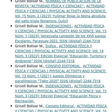
Grisell Bolívar M.,
NORMAS DE PUBLICACIÓN DE LA
REVISTA “ACTIVIDAD FÍSICA Y CIENCIAS”
,
ACTIVIDAD
FÍSICA Y CIENCIAS / PHYSICAL ACTIVITY AND SCIENCE:
Vol. 15 Núm. 2 (2023): Yulimar Rojas la Reina absoluta
del salto triple femenino. (julio)
Grisell Bolívar M.,
INDEXACIONES
,
ACTIVIDAD FÍSICA
Y CIENCIAS / PHYSICAL ACTIVITY AND SCIENCE: Vol. 15
Núm. 1 (2023): Venezuela campeón de los XXVI Juegos
Escolares. Paraguay 2022. ISSN (digital) 2244-7318
Grisell Bolívar M.,
Índice
,
ACTIVIDAD FÍSICA Y
CIENCIAS / PHYSICAL ACTIVITY AND SCIENCE: Vol. 14
Núm. 3 (2022): Edición Especial "Educación, Turísmo y
Ambiente" ISSN (digital) 2244-7318
Grisell Bolívar M.,
CONSEJO EDITORIAL
,
ACTIVIDAD
FÍSICA Y CIENCIAS / PHYSICAL ACTIVITY AND SCIENCE:
Vol. 13 Núm. 1 (2021): Juegos Olímpicos y
paralímpicos "Tokio 2020" ISSN (digital) 2244-7318
Grisell Bolívar M.,
INDEXACIONES
,
ACTIVIDAD FÍSICA
Y CIENCIAS / PHYSICAL ACTIVITY AND SCIENCE: Vol. 15
Núm. 3 (2023): Edición Especial “Educación Física y
Recreación.
Grisell Bolívar M.,
Consejo Editorial
,
ACTIVIDAD FÍSICA
Y CIENCIAS / PHYSICAL ACTIVITY AND SCIENCE: Vol. 16