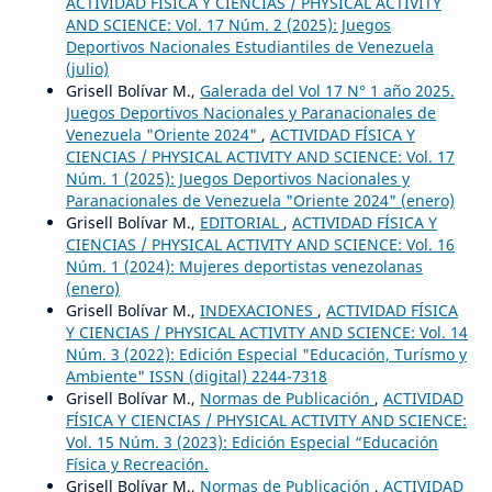
ACTIVIDAD FÍSICA Y CIENCIAS / PHYSICAL ACTIVITY
AND SCIENCE: Vol. 17 Núm. 2 (2025): Juegos
Deportivos Nacionales Estudiantiles de Venezuela
(julio)
Grisell Bolívar M.,
Galerada del Vol 17 N° 1 año 2025.
Juegos Deportivos Nacionales y Paranacionales de
Venezuela "Oriente 2024"
,
ACTIVIDAD FÍSICA Y
CIENCIAS / PHYSICAL ACTIVITY AND SCIENCE: Vol. 17
Núm. 1 (2025): Juegos Deportivos Nacionales y
Paranacionales de Venezuela "Oriente 2024" (enero)
Grisell Bolívar M.,
EDITORIAL
,
ACTIVIDAD FÍSICA Y
CIENCIAS / PHYSICAL ACTIVITY AND SCIENCE: Vol. 16
Núm. 1 (2024): Mujeres deportistas venezolanas
(enero)
Grisell Bolívar M.,
INDEXACIONES
,
ACTIVIDAD FÍSICA
Y CIENCIAS / PHYSICAL ACTIVITY AND SCIENCE: Vol. 14
Núm. 3 (2022): Edición Especial "Educación, Turísmo y
Ambiente" ISSN (digital) 2244-7318
Grisell Bolívar M.,
Normas de Publicación
,
ACTIVIDAD
FÍSICA Y CIENCIAS / PHYSICAL ACTIVITY AND SCIENCE:
Vol. 15 Núm. 3 (2023): Edición Especial “Educación
Física y Recreación.
Grisell Bolívar M.,
Normas de Publicación
,
ACTIVIDAD