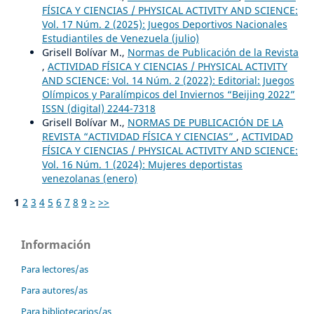
FÍSICA Y CIENCIAS / PHYSICAL ACTIVITY AND SCIENCE:
Vol. 17 Núm. 2 (2025): Juegos Deportivos Nacionales
Estudiantiles de Venezuela (julio)
Grisell Bolívar M.,
Normas de Publicación de la Revista
,
ACTIVIDAD FÍSICA Y CIENCIAS / PHYSICAL ACTIVITY
AND SCIENCE: Vol. 14 Núm. 2 (2022): Editorial: Juegos
Olímpicos y Paralímpicos del Inviernos “Beijing 2022”
ISSN (digital) 2244-7318
Grisell Bolívar M.,
NORMAS DE PUBLICACIÓN DE LA
REVISTA “ACTIVIDAD FÍSICA Y CIENCIAS”
,
ACTIVIDAD
FÍSICA Y CIENCIAS / PHYSICAL ACTIVITY AND SCIENCE:
Vol. 16 Núm. 1 (2024): Mujeres deportistas
venezolanas (enero)
1
2
3
4
5
6
7
8
9
>
>>
Información
Para lectores/as
Para autores/as
Para bibliotecarios/as