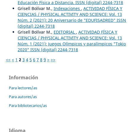
Educación Física a Distancia. ISSN (digital) 2244-7318
Grisell Bolívar M.,
Indexaciones
,
ACTIVIDAD FÍSICA Y
CIENCIAS / PHYSICAL ACTIVITY AND SCIENCE: Vol. 13
Núm. 2 (2021): 20 Aniversario de "EDUFISADRED" ISSN
(digital) 2244-7318
Grisell Bolívar M.,
EDITORIAL
,
ACTIVIDAD FÍSICA Y
CIENCIAS / PHYSICAL ACTIVITY AND SCIENCE: Vol. 13
Núm. 1 (2021): Juegos Olímpicos y paralímpicos "Tokio
2020" ISSN (digital) 2244-7318
<<
<
1
2
3
4
5
6
7
8
9
>
>>
Información
Para lectores/as
Para autores/as
Para bibliotecarios/as
Idioma