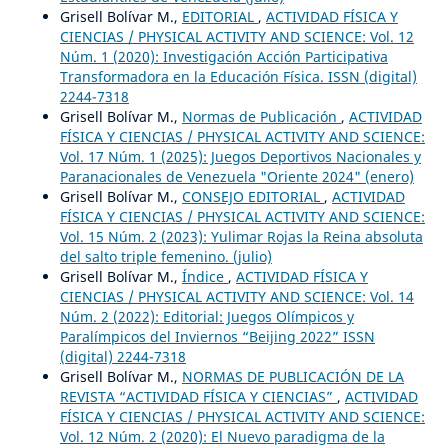
Grisell Bolívar M.,
EDITORIAL
,
ACTIVIDAD FÍSICA Y
CIENCIAS / PHYSICAL ACTIVITY AND SCIENCE: Vol. 12
Núm. 1 (2020): Investigación Acción Participativa
Transformadora en la Educación Física. ISSN (digital)
2244-7318
Grisell Bolívar M.,
Normas de Publicación
,
ACTIVIDAD
FÍSICA Y CIENCIAS / PHYSICAL ACTIVITY AND SCIENCE:
Vol. 17 Núm. 1 (2025): Juegos Deportivos Nacionales y
Paranacionales de Venezuela "Oriente 2024" (enero)
Grisell Bolívar M.,
CONSEJO EDITORIAL
,
ACTIVIDAD
FÍSICA Y CIENCIAS / PHYSICAL ACTIVITY AND SCIENCE:
Vol. 15 Núm. 2 (2023): Yulimar Rojas la Reina absoluta
del salto triple femenino. (julio)
Grisell Bolívar M.,
Índice
,
ACTIVIDAD FÍSICA Y
CIENCIAS / PHYSICAL ACTIVITY AND SCIENCE: Vol. 14
Núm. 2 (2022): Editorial: Juegos Olímpicos y
Paralímpicos del Inviernos “Beijing 2022” ISSN
(digital) 2244-7318
Grisell Bolívar M.,
NORMAS DE PUBLICACIÓN DE LA
REVISTA “ACTIVIDAD FÍSICA Y CIENCIAS”
,
ACTIVIDAD
FÍSICA Y CIENCIAS / PHYSICAL ACTIVITY AND SCIENCE:
Vol. 12 Núm. 2 (2020): El Nuevo paradigma de la