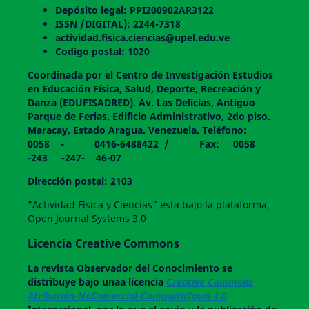
Depósito legal: PPI200902AR3122
ISSN /DIGITAL): 2244-7318
actividad.fisica.ciencias@upel.edu.ve
Codigo postal: 1020
Coordinada por el Centro de Investigación Estudios
en Educación Física, Salud, Deporte, Recreación y
Danza (EDUFISADRED). Av. Las Delicias, Antiguo
Parque de Ferias. Edificio Administrativo, 2do piso.
Maracay, Estado Aragua. Venezuela. Teléfono:
0058 - 0416-6488422 / Fax: 0058
-243 -247- 46-07
Dirección postal: 2103
"Actividad Física y Ciencias" esta bajo la plataforma,
Open Journal Systems 3.0
Licencia Creative Commons
La revista
Observador del Conocimiento
se
distribuye bajo unaa licencia
Creative Commons
Atribución-NoComercial-CompartirIgual 4.0