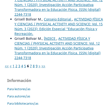
Núm. 1 (2020): Investigación Acción Participativa
Transformadora en la Educación Física. ISSN (digital)
2244-7318
Grisell Bolívar M.,
Consejo Editorial
,
ACTIVIDAD FÍSICA
Y CIENCIAS / PHYSICAL ACTIVITY AND SCIENCE: Vol. 15
Núm. 3 (2023): Edición Especial “Educación Física y
Recreación.
Grisell Bolívar M.,
ÍNDICE
,
ACTIVIDAD FÍSICA Y
CIENCIAS / PHYSICAL ACTIVITY AND SCIENCE: Vol. 12
Núm. 1 (2020): Investigación Acción Participativa
Transformadora en la Educación Física. ISSN (digital)
2244-7318
<<
<
1
2
3
4
5
6
7
8
9
>
>>
Información
Para lectores/as
Para autores/as
Para bibliotecarios/as