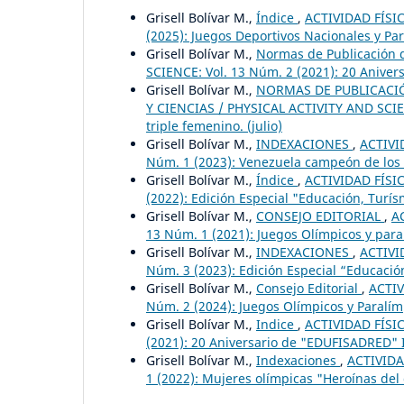
Grisell Bolívar M.,
Índice
,
ACTIVIDAD FÍSIC
(2025): Juegos Deportivos Nacionales y Pa
Grisell Bolívar M.,
Normas de Publicación d
SCIENCE: Vol. 13 Núm. 2 (2021): 20 Aniver
Grisell Bolívar M.,
NORMAS DE PUBLICACIÓN
Y CIENCIAS / PHYSICAL ACTIVITY AND SCIENC
triple femenino. (julio)
Grisell Bolívar M.,
INDEXACIONES
,
ACTIVI
Núm. 1 (2023): Venezuela campeón de los X
Grisell Bolívar M.,
Índice
,
ACTIVIDAD FÍSIC
(2022): Edición Especial "Educación, Turí
Grisell Bolívar M.,
CONSEJO EDITORIAL
,
A
13 Núm. 1 (2021): Juegos Olímpicos y para
Grisell Bolívar M.,
INDEXACIONES
,
ACTIVI
Núm. 3 (2023): Edición Especial “Educación
Grisell Bolívar M.,
Consejo Editorial
,
ACTIV
Núm. 2 (2024): Juegos Olímpicos y Paralímp
Grisell Bolívar M.,
Indice
,
ACTIVIDAD FÍSIC
(2021): 20 Aniversario de "EDUFISADRED" I
Grisell Bolívar M.,
Indexaciones
,
ACTIVIDA
1 (2022): Mujeres olímpicas "Heroínas del