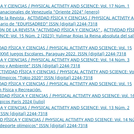
A Y CIENCIAS / PHYSICAL ACTIVITY AND SCIENCE: Vol. 17 Núm. 1
ranacionales de Venezuela "Oriente 2024" (enero)
e la Revista
,
ACTIVIDAD FÍSICA Y CIENCIAS / PHYSICAL ACTIVITY 
sario de "EDUFISADRED" ISSN (digital) 2244-7318
 DE LA REVISTA “ACTIVIDAD FÍSICA Y CIENCIAS”
,
ACTIVIDAD FÍS
E: Vol. 15 Núm. 2 (2023): Yulimar Rojas la Reina absoluta del sal
DAD FÍSICA Y CIENCIAS / PHYSICAL ACTIVITY AND SCIENCE: Vol. 15
XVI Juegos Escolares. Paraguay 2022. ISSN (digital) 2244-7318
A Y CIENCIAS / PHYSICAL ACTIVITY AND SCIENCE: Vol. 14 Núm. 3
smo y Ambiente" ISSN (digital) 2244-7318
CTIVIDAD FÍSICA Y CIENCIAS / PHYSICAL ACTIVITY AND SCIENCE: Vo
límpicos "Tokio 2020" ISSN (digital) 2244-7318
DAD FÍSICA Y CIENCIAS / PHYSICAL ACTIVITY AND SCIENCE: Vol. 15
 Física y Recreación.
IDAD FÍSICA Y CIENCIAS / PHYSICAL ACTIVITY AND SCIENCE: Vol. 1
icos París 2024 (julio)
A Y CIENCIAS / PHYSICAL ACTIVITY AND SCIENCE: Vol. 13 Núm. 2
SSN (digital) 2244-7318
D FÍSICA Y CIENCIAS / PHYSICAL ACTIVITY AND SCIENCE: Vol. 14 N
 deporte olímpicos" ISSN (digital) 2244-7318