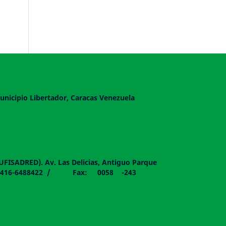
unicipio Libertador, Caracas Venezuela
DUFISADRED). Av. Las Delicias, Antiguo Parque
058 - 0416-6488422 / Fax: 0058 -243