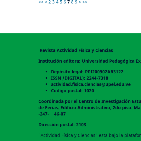
<<
<
2
3
4
5
6
7
8
9
>
>>
Revista Actividad Física y Ciencias
Institución editora: Universidad Pedagógica Ex
Depósito legal: PPI200902AR3122
ISSN /DIGITAL): 2244-7318
actividad.fisica.ciencias@upel.edu.ve
Codigo postal: 1020
Coordinada por el Centro de Investigación Estu
de Ferias. Edificio Administrativo, 2do
-247- 46-07
Dirección postal: 2103
"Actividad Física y Ciencias" esta bajo la plata