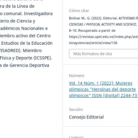
ra de la Línea de
Cómo citar
vo comunal. Investigadora
Bolívar M., G. (2022). Editorial.
ACTIVIDAD F
erio de Ciencia y
CIENCIAS / PHYSICAL ACTIVITY AND SCIENCE
académicos Nacionales e
8–10. Recuperado a partir de
iembro activo del Centro
https://revistas.upel.edu.ve/index.php/act
 Estudios de la Educación
isicayciencias/article/view/136
DUFISADRED). Miembro
Más formatos de cita
Física y Deporte (ICSSPE).
a de Gerencia Deportiva
Número
Vol. 14 Núm. 1 (2022): Mujeres
olímpicas "Heroínas del deporte
olímpicos" ISSN (digital) 2244-73
Sección
Consejo Editorial
Licencia