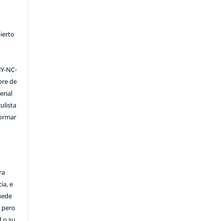
ierto
Y-NC-
ibre de
erial
ulista
formar
ra
ia, e
Puede
, pero
d o su