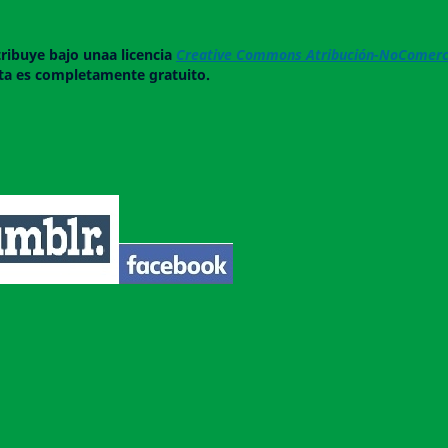
tribuye bajo unaa licencia
Creative Commons Atribución-NoComerci
ista es completamente gratuito.