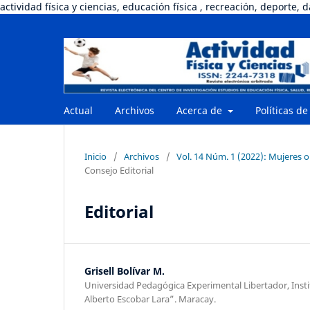
actividad física y ciencias, educación física , recreación, deporte, 
Actual
Archivos
Acerca de
Políticas de
Inicio
/
Archivos
/
Vol. 14 Núm. 1 (2022): Mujeres o
Consejo Editorial
Editorial
Grisell Bolívar M.
Universidad Pedagógica Experimental Libertador, Inst
Alberto Escobar Lara”. Maracay.