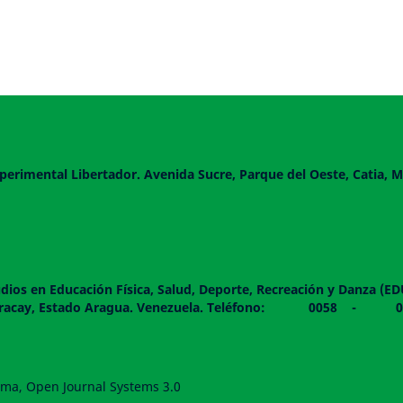
perimental Libertador. Avenida Sucre, Parque del Oeste, Catia, M
dios en Educación Física, Salud, Deporte, Recreación y Danza (E
 piso. Maracay, Estado Aragua. Venezuela. Teléfono: 0
forma, Open Journal Systems 3.0