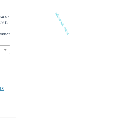
educación física
ÍSICA Y
,
14
(1),
ividadf
18