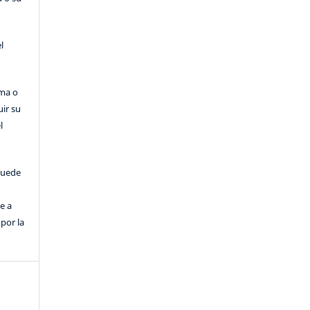
l
rma o
uir su
l
puede
e a
por la