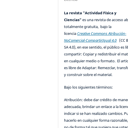
La revista "Actividad Física y
Ciencias"
es una revista de acceso ab
totalmente gratuita, bajo la
licencia
Creative Commons Atribución-
NoComercial-CompartirIgual 4.0
(CC B
SA 4.0), en ese sentido, el público es l
compartir: Copiar y redistribuir el mat
en cualquier medio o formato. El artic
es libre de Adaptar: Remezclar, trans
y construir sobre el material.
Bajo los siguientes términos:
Atribución: debe dar crédito de mane
adecuada, brindar un enlace a la licenc
indicar si se han realizado cambios. 
hacerlo en cualquier forma razonable
no de forma tal que sugiera que uste