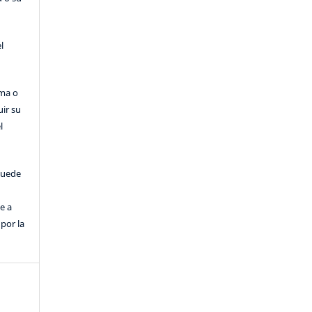
l
rma o
uir su
l
puede
e a
por la