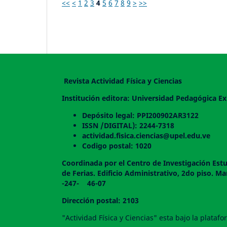
<<
<
1
2
3
4
5
6
7
8
9
>
>>
Revista Actividad Física y Ciencias
Institución editora: Universidad Pedagógica Ex
Depósito legal: PPI200902AR3122
ISSN /DIGITAL): 2244-7318
actividad.fisica.ciencias@upel.edu.ve
Codigo postal: 1020
Coordinada por el Centro de Investigación Estu
de Ferias. Edificio Administrativo, 2do
-247- 46-07
Dirección postal: 2103
"Actividad Física y Ciencias" esta bajo la plata