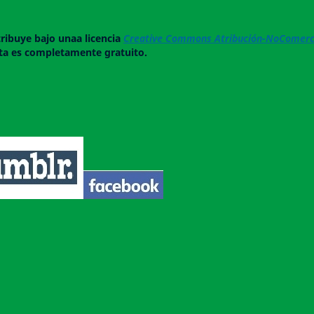
tribuye bajo unaa licencia
Creative Commons Atribución-NoComerci
ista es completamente gratuito.