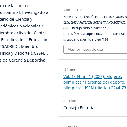
ra de la Línea de
Cómo citar
vo comunal. Investigadora
Bolívar M., G. (2022). Editorial.
ACTIVIDAD F
erio de Ciencia y
CIENCIAS / PHYSICAL ACTIVITY AND SCIENCE
académicos Nacionales e
8–10. Recuperado a partir de
iembro activo del Centro
https://revistas.upel.edu.ve/index.php/act
 Estudios de la Educación
isicayciencias/article/view/136
DUFISADRED). Miembro
Más formatos de cita
Física y Deporte (ICSSPE).
a de Gerencia Deportiva
Número
Vol. 14 Núm. 1 (2022): Mujeres
olímpicas "Heroínas del deporte
olímpicos" ISSN (digital) 2244-73
Sección
Consejo Editorial
Licencia