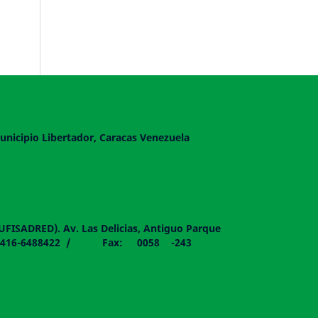
unicipio Libertador, Caracas Venezuela
DUFISADRED). Av. Las Delicias, Antiguo Parque
058 - 0416-6488422 / Fax: 0058 -243