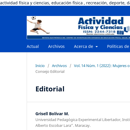
actividad física y ciencias, educación física , recreación, deporte, 
Actual
Archivos
Acerca de
Políticas de
Inicio
/
Archivos
/
Vol. 14 Núm. 1 (2022): Mujeres o
Consejo Editorial
Editorial
Grisell Bolívar M.
Universidad Pedagógica Experimental Libertador, Inst
Alberto Escobar Lara”. Maracay.