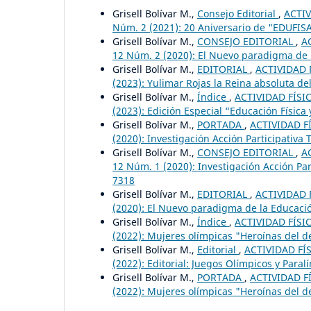
Grisell Bolívar M.,
Consejo Editorial
,
ACTIV
Núm. 2 (2021): 20 Aniversario de "EDUFIS
Grisell Bolívar M.,
CONSEJO EDITORIAL
,
A
12 Núm. 2 (2020): El Nuevo paradigma de la
Grisell Bolívar M.,
EDITORIAL
,
ACTIVIDAD F
(2023): Yulimar Rojas la Reina absoluta del 
Grisell Bolívar M.,
Índice
,
ACTIVIDAD FÍSIC
(2023): Edición Especial “Educación Física 
Grisell Bolívar M.,
PORTADA
,
ACTIVIDAD FÍ
(2020): Investigación Acción Participativa
Grisell Bolívar M.,
CONSEJO EDITORIAL
,
A
12 Núm. 1 (2020): Investigación Acción Par
7318
Grisell Bolívar M.,
EDITORIAL
,
ACTIVIDAD F
(2020): El Nuevo paradigma de la Educación
Grisell Bolívar M.,
Índice
,
ACTIVIDAD FÍSIC
(2022): Mujeres olímpicas "Heroínas del d
Grisell Bolívar M.,
Editorial
,
ACTIVIDAD FÍS
(2022): Editorial: Juegos Olímpicos y Paral
Grisell Bolívar M.,
PORTADA
,
ACTIVIDAD FÍ
(2022): Mujeres olímpicas "Heroínas del d