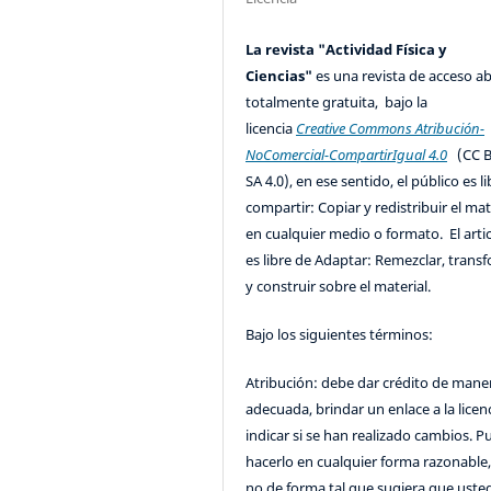
La revista "Actividad Física y
Ciencias"
es una revista de acceso ab
totalmente gratuita, bajo la
licencia
Creative Commons Atribución-
NoComercial-CompartirIgual 4.0
(CC B
SA 4.0), en ese sentido, el público es l
compartir: Copiar y redistribuir el mat
en cualquier medio o formato. El artic
es libre de Adaptar: Remezclar, trans
y construir sobre el material.
Bajo los siguientes términos:
Atribución: debe dar crédito de mane
adecuada, brindar un enlace a la licenc
indicar si se han realizado cambios. 
hacerlo en cualquier forma razonable
no de forma tal que sugiera que uste