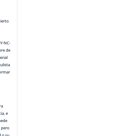
ierto
Y-NC-
ibre de
erial
ulista
formar
ra
ia, e
Puede
, pero
d o su