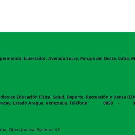
perimental Libertador. Avenida Sucre, Parque del Oeste, Catia, M
dios en Educación Física, Salud, Deporte, Recreación y Danza (E
 piso. Maracay, Estado Aragua. Venezuela. Teléfono: 0
forma, Open Journal Systems 3.0