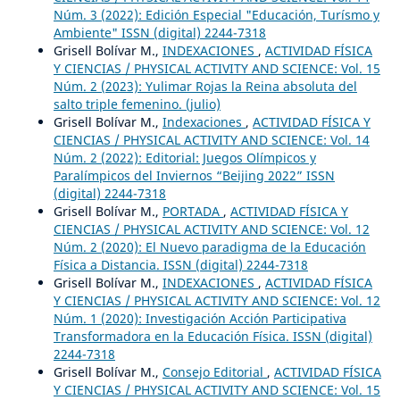
Núm. 3 (2022): Edición Especial "Educación, Turísmo y
Ambiente" ISSN (digital) 2244-7318
Grisell Bolívar M.,
INDEXACIONES
,
ACTIVIDAD FÍSICA
Y CIENCIAS / PHYSICAL ACTIVITY AND SCIENCE: Vol. 15
Núm. 2 (2023): Yulimar Rojas la Reina absoluta del
salto triple femenino. (julio)
Grisell Bolívar M.,
Indexaciones
,
ACTIVIDAD FÍSICA Y
CIENCIAS / PHYSICAL ACTIVITY AND SCIENCE: Vol. 14
Núm. 2 (2022): Editorial: Juegos Olímpicos y
Paralímpicos del Inviernos “Beijing 2022” ISSN
(digital) 2244-7318
Grisell Bolívar M.,
PORTADA
,
ACTIVIDAD FÍSICA Y
CIENCIAS / PHYSICAL ACTIVITY AND SCIENCE: Vol. 12
Núm. 2 (2020): El Nuevo paradigma de la Educación
Física a Distancia. ISSN (digital) 2244-7318
Grisell Bolívar M.,
INDEXACIONES
,
ACTIVIDAD FÍSICA
Y CIENCIAS / PHYSICAL ACTIVITY AND SCIENCE: Vol. 12
Núm. 1 (2020): Investigación Acción Participativa
Transformadora en la Educación Física. ISSN (digital)
2244-7318
Grisell Bolívar M.,
Consejo Editorial
,
ACTIVIDAD FÍSICA
Y CIENCIAS / PHYSICAL ACTIVITY AND SCIENCE: Vol. 15