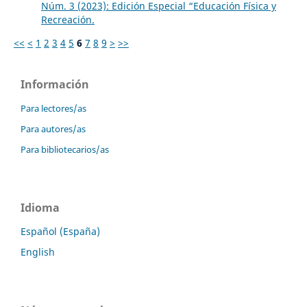
Núm. 3 (2023): Edición Especial “Educación Física y
Recreación.
<<
<
1
2
3
4
5
6
7
8
9
>
>>
Información
Para lectores/as
Para autores/as
Para bibliotecarios/as
Idioma
Español (España)
English