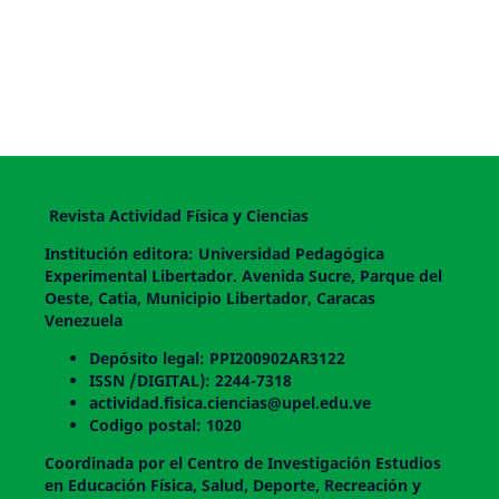
Revista Actividad Física y Ciencias
Institución editora: Universidad Pedagógica
Experimental Libertador. Avenida Sucre, Parque del
Oeste, Catia, Municipio Libertador, Caracas
Venezuela
Depósito legal: PPI200902AR3122
ISSN /DIGITAL): 2244-7318
actividad.fisica.ciencias@upel.edu.ve
Codigo postal: 1020
Coordinada por el Centro de Investigación Estudios
en Educación Física, Salud, Deporte, Recreación y