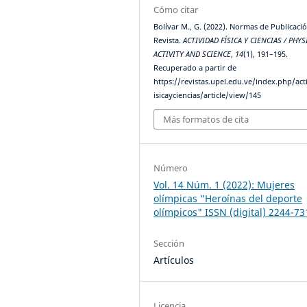
Cómo citar
Bolívar M., G. (2022). Normas de Publicació
Revista.
ACTIVIDAD FÍSICA Y CIENCIAS / PHYS
ACTIVITY AND SCIENCE
,
14
(1), 191–195.
Recuperado a partir de
https://revistas.upel.edu.ve/index.php/act
isicayciencias/article/view/145
Más formatos de cita
Número
Vol. 14 Núm. 1 (2022): Mujeres
olímpicas "Heroínas del deporte
olímpicos" ISSN (digital) 2244-73
Sección
Artículos
Licencia