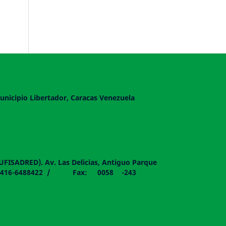
unicipio Libertador, Caracas Venezuela
DUFISADRED). Av. Las Delicias, Antiguo Parque
058 - 0416-6488422 / Fax: 0058 -243