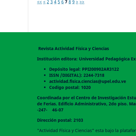
<<
<
2
3
4
5
6
7
8
9
>
>>
Revista Actividad Física y Ciencias
Institución editora: Universidad Pedagógica Ex
Depósito legal: PPI200902AR3122
ISSN /DIGITAL): 2244-7318
actividad.fisica.ciencias@upel.edu.ve
Codigo postal: 1020
Coordinada por el Centro de Investigación Estu
de Ferias. Edificio Administrativo, 2do
-247- 46-07
Dirección postal: 2103
"Actividad Física y Ciencias" esta bajo la plata