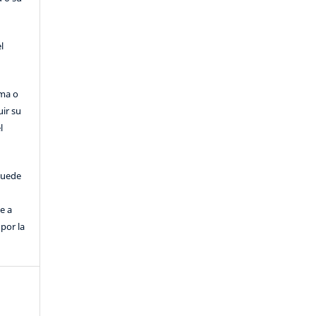
l
rma o
uir su
l
puede
e a
por la