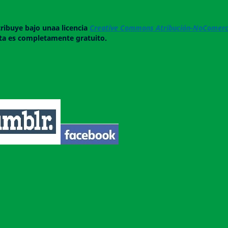
tribuye bajo unaa licencia
Creative Commons Atribución-NoComerci
ista es completamente gratuito.