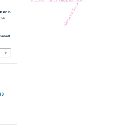
educación física, cuba, formación
educación física
n de la
ICAL
ividadf
18