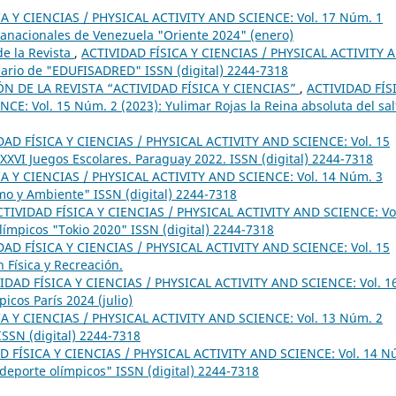
A Y CIENCIAS / PHYSICAL ACTIVITY AND SCIENCE: Vol. 17 Núm. 1
ranacionales de Venezuela "Oriente 2024" (enero)
e la Revista
,
ACTIVIDAD FÍSICA Y CIENCIAS / PHYSICAL ACTIVITY 
sario de "EDUFISADRED" ISSN (digital) 2244-7318
 DE LA REVISTA “ACTIVIDAD FÍSICA Y CIENCIAS”
,
ACTIVIDAD FÍS
E: Vol. 15 Núm. 2 (2023): Yulimar Rojas la Reina absoluta del sal
DAD FÍSICA Y CIENCIAS / PHYSICAL ACTIVITY AND SCIENCE: Vol. 15
XVI Juegos Escolares. Paraguay 2022. ISSN (digital) 2244-7318
A Y CIENCIAS / PHYSICAL ACTIVITY AND SCIENCE: Vol. 14 Núm. 3
smo y Ambiente" ISSN (digital) 2244-7318
CTIVIDAD FÍSICA Y CIENCIAS / PHYSICAL ACTIVITY AND SCIENCE: Vo
límpicos "Tokio 2020" ISSN (digital) 2244-7318
DAD FÍSICA Y CIENCIAS / PHYSICAL ACTIVITY AND SCIENCE: Vol. 15
 Física y Recreación.
IDAD FÍSICA Y CIENCIAS / PHYSICAL ACTIVITY AND SCIENCE: Vol. 1
icos París 2024 (julio)
A Y CIENCIAS / PHYSICAL ACTIVITY AND SCIENCE: Vol. 13 Núm. 2
SSN (digital) 2244-7318
D FÍSICA Y CIENCIAS / PHYSICAL ACTIVITY AND SCIENCE: Vol. 14 N
 deporte olímpicos" ISSN (digital) 2244-7318