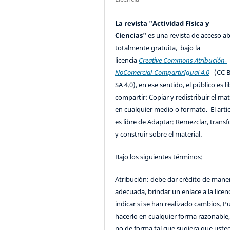
La revista "Actividad Física y
Ciencias"
es una revista de acceso ab
totalmente gratuita, bajo la
licencia
Creative Commons Atribución-
NoComercial-CompartirIgual 4.0
(CC B
SA 4.0), en ese sentido, el público es l
compartir: Copiar y redistribuir el mat
en cualquier medio o formato. El artic
es libre de Adaptar: Remezclar, trans
y construir sobre el material.
Bajo los siguientes términos:
Atribución: debe dar crédito de mane
adecuada, brindar un enlace a la licenc
indicar si se han realizado cambios. 
hacerlo en cualquier forma razonable
no de forma tal que sugiera que uste