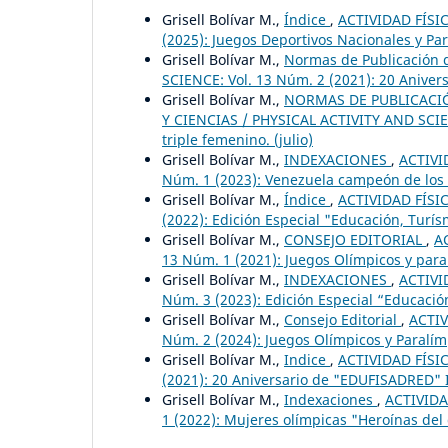
Grisell Bolívar M.,
Índice
,
ACTIVIDAD FÍSIC
(2025): Juegos Deportivos Nacionales y Pa
Grisell Bolívar M.,
Normas de Publicación d
SCIENCE: Vol. 13 Núm. 2 (2021): 20 Aniver
Grisell Bolívar M.,
NORMAS DE PUBLICACIÓN
Y CIENCIAS / PHYSICAL ACTIVITY AND SCIENC
triple femenino. (julio)
Grisell Bolívar M.,
INDEXACIONES
,
ACTIVI
Núm. 1 (2023): Venezuela campeón de los X
Grisell Bolívar M.,
Índice
,
ACTIVIDAD FÍSIC
(2022): Edición Especial "Educación, Turí
Grisell Bolívar M.,
CONSEJO EDITORIAL
,
A
13 Núm. 1 (2021): Juegos Olímpicos y para
Grisell Bolívar M.,
INDEXACIONES
,
ACTIVI
Núm. 3 (2023): Edición Especial “Educación
Grisell Bolívar M.,
Consejo Editorial
,
ACTIV
Núm. 2 (2024): Juegos Olímpicos y Paralímp
Grisell Bolívar M.,
Indice
,
ACTIVIDAD FÍSIC
(2021): 20 Aniversario de "EDUFISADRED" I
Grisell Bolívar M.,
Indexaciones
,
ACTIVIDA
1 (2022): Mujeres olímpicas "Heroínas del