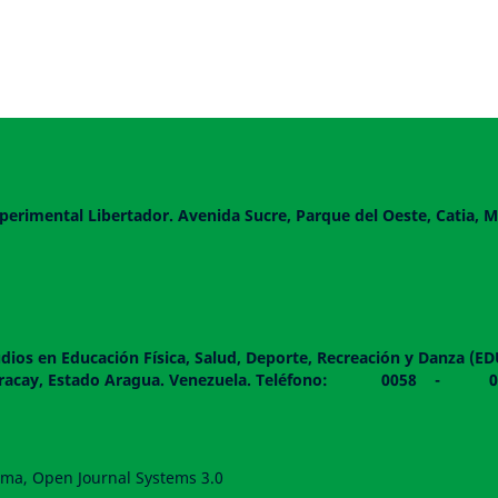
perimental Libertador. Avenida Sucre, Parque del Oeste, Catia, M
dios en Educación Física, Salud, Deporte, Recreación y Danza (E
 piso. Maracay, Estado Aragua. Venezuela. Teléfono: 0
forma, Open Journal Systems 3.0