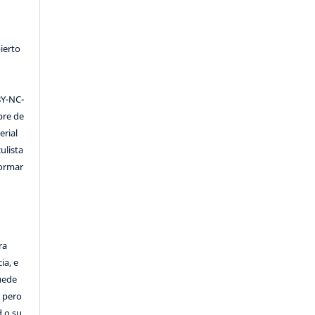
ierto
Y-NC-
ibre de
erial
ulista
formar
ra
ia, e
Puede
, pero
d o su