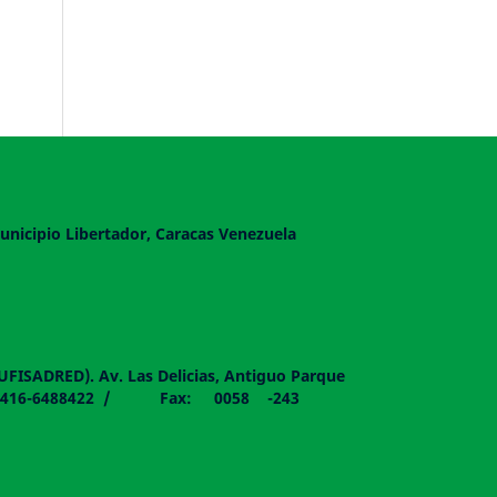
unicipio Libertador, Caracas Venezuela
DUFISADRED). Av. Las Delicias, Antiguo Parque
058 - 0416-6488422 / Fax: 0058 -243