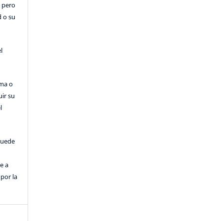
, pero
d o su
l
rma o
uir su
l
puede
e a
por la