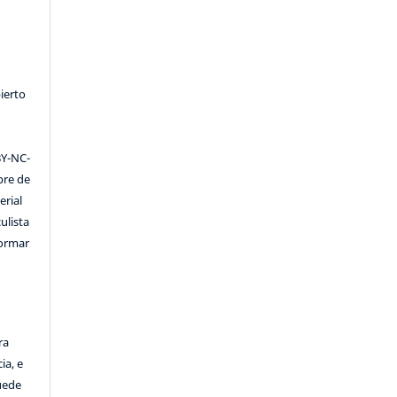
ierto
Y-NC-
ibre de
erial
ulista
formar
ra
ia, e
Puede