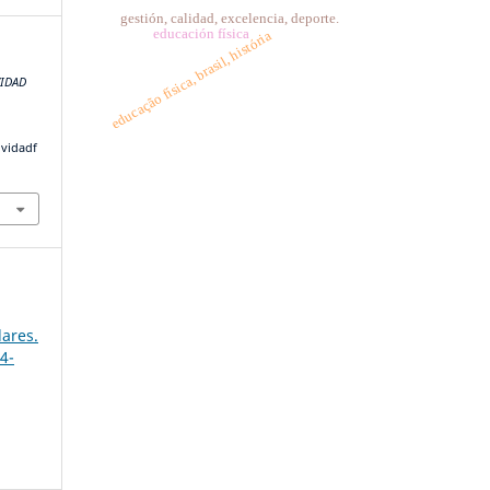
gestión, calidad, excelencia, deporte.
educación física
educação física, brasil, história
VIDAD
ividadf
lares.
4-