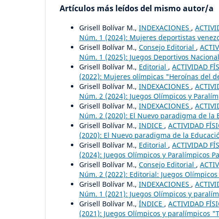
Artículos más leídos del mismo autor/a
Grisell Bolívar M.,
INDEXACIONES
,
ACTIVI
Núm. 1 (2024): Mujeres deportistas venez
Grisell Bolívar M.,
Consejo Editorial
,
ACTIV
Núm. 1 (2025): Juegos Deportivos Naciona
Grisell Bolívar M.,
Editorial
,
ACTIVIDAD FÍS
(2022): Mujeres olímpicas "Heroínas del d
Grisell Bolívar M.,
INDEXACIONES
,
ACTIVI
Núm. 2 (2024): Juegos Olímpicos y Paralímp
Grisell Bolívar M.,
INDEXACIONES
,
ACTIVI
Núm. 2 (2020): El Nuevo paradigma de la Ed
Grisell Bolívar M.,
INDICE
,
ACTIVIDAD FÍSI
(2020): El Nuevo paradigma de la Educación
Grisell Bolívar M.,
Editorial
,
ACTIVIDAD FÍS
(2024): Juegos Olímpicos y Paralímpicos Par
Grisell Bolívar M.,
Consejo Editorial
,
ACTIV
Núm. 2 (2022): Editorial: Juegos Olímpicos
Grisell Bolívar M.,
INDEXACIONES
,
ACTIVI
Núm. 1 (2021): Juegos Olímpicos y paralím
Grisell Bolívar M.,
ÍNDICE
,
ACTIVIDAD FÍSI
(2021): Juegos Olímpicos y paralímpicos "T