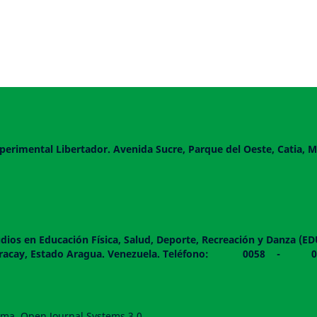
perimental Libertador. Avenida Sucre, Parque del Oeste, Catia, M
dios en Educación Física, Salud, Deporte, Recreación y Danza (E
 piso. Maracay, Estado Aragua. Venezuela. Teléfono: 0
forma, Open Journal Systems 3.0