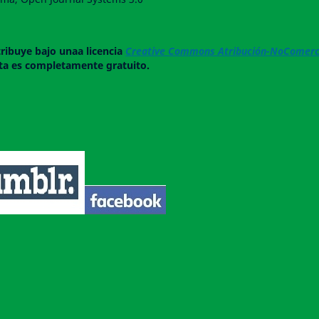
tribuye bajo unaa licencia
Creative Commons Atribución-NoComerci
ista es completamente gratuito.