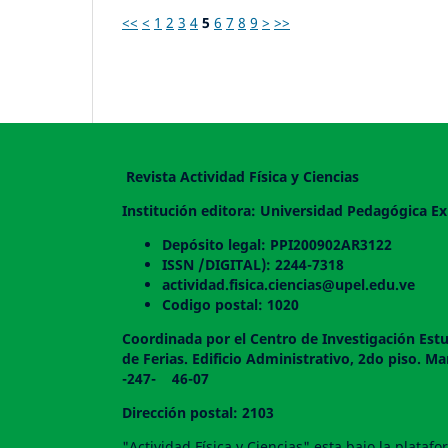
<<
<
1
2
3
4
5
6
7
8
9
>
>>
Revista Actividad Física y Ciencias
Institución editora: Universidad Pedagógica Ex
Depósito legal: PPI200902AR3122
ISSN /DIGITAL): 2244-7318
actividad.fisica.ciencias@upel.edu.ve
Codigo postal: 1020
Coordinada por el Centro de Investigación Estu
de Ferias. Edificio Administrativo, 2do
-247- 46-07
Dirección postal: 2103
"Actividad Física y Ciencias" esta bajo la plata