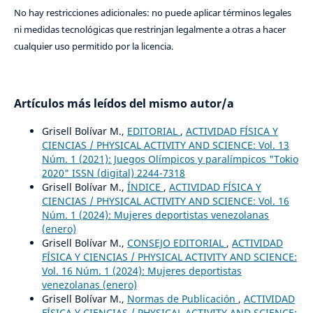
No hay restricciones adicionales: no puede aplicar términos legales
ni medidas tecnológicas que restrinjan legalmente a otras a hacer
cualquier uso permitido por la licencia.
Artículos más leídos del mismo autor/a
Grisell Bolívar M.,
EDITORIAL
,
ACTIVIDAD FÍSICA Y
CIENCIAS / PHYSICAL ACTIVITY AND SCIENCE: Vol. 13
Núm. 1 (2021): Juegos Olímpicos y paralímpicos "Tokio
2020" ISSN (digital) 2244-7318
Grisell Bolívar M.,
ÍNDICE
,
ACTIVIDAD FÍSICA Y
CIENCIAS / PHYSICAL ACTIVITY AND SCIENCE: Vol. 16
Núm. 1 (2024): Mujeres deportistas venezolanas
(enero)
Grisell Bolívar M.,
CONSEJO EDITORIAL
,
ACTIVIDAD
FÍSICA Y CIENCIAS / PHYSICAL ACTIVITY AND SCIENCE:
Vol. 16 Núm. 1 (2024): Mujeres deportistas
venezolanas (enero)
Grisell Bolívar M.,
Normas de Publicación
,
ACTIVIDAD
FÍSICA Y CIENCIAS / PHYSICAL ACTIVITY AND SCIENCE: