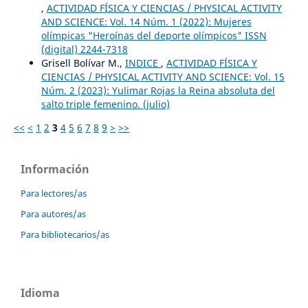
,
ACTIVIDAD FÍSICA Y CIENCIAS / PHYSICAL ACTIVITY
AND SCIENCE: Vol. 14 Núm. 1 (2022): Mujeres
olímpicas "Heroínas del deporte olímpicos" ISSN
(digital) 2244-7318
Grisell Bolívar M.,
INDICE
,
ACTIVIDAD FÍSICA Y
CIENCIAS / PHYSICAL ACTIVITY AND SCIENCE: Vol. 15
Núm. 2 (2023): Yulimar Rojas la Reina absoluta del
salto triple femenino. (julio)
<<
<
1
2
3
4
5
6
7
8
9
>
>>
Información
Para lectores/as
Para autores/as
Para bibliotecarios/as
Idioma