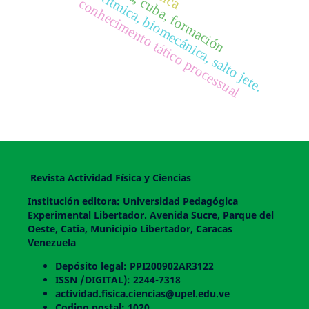
gimnasia rítmica, biomecánica, salto jete.
conhecimento tático processual
Revista Actividad Física y Ciencias
Institución editora: Universidad Pedagógica
Experimental Libertador. Avenida Sucre, Parque del
Oeste, Catia, Municipio Libertador, Caracas
Venezuela
Depósito legal: PPI200902AR3122
ISSN /DIGITAL): 2244-7318
actividad.fisica.ciencias@upel.edu.ve
Codigo postal: 1020