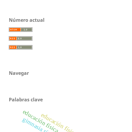
Número actual
Navegar
Palabras clave
educación física, cuba, formación
educación física