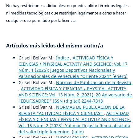
No hay restricciones adicionales: no puede aplicar términos legales
ni medidas tecnológicas que restrinjan legalmente a otras a hacer
cualquier uso permitido por la licencia.
Artículos más leídos del mismo autor/a
Grisell Bolívar M.,
Índice
,
ACTIVIDAD FÍSICA Y
CIENCIAS / PHYSICAL ACTIVITY AND SCIENCE: Vol. 17
Núm. 1 (2025): Juegos Deportivos Nacionales y
Paranacionales de Venezuela "Oriente 2024" (enero)
Grisell Bolívar M.,
Normas de Publicación de la Revista
,
ACTIVIDAD FÍSICA Y CIENCIAS / PHYSICAL ACTIVITY
AND SCIENCE: Vol. 13 Núm. 2 (2021): 20 Aniversario de
"EDUFISADRED" ISSN (digital) 2244-7318
Grisell Bolívar M.,
NORMAS DE PUBLICACIÓN DE LA
REVISTA “ACTIVIDAD FÍSICA Y CIENCIAS”
,
ACTIVIDAD
FÍSICA Y CIENCIAS / PHYSICAL ACTIVITY AND SCIENCE:
Vol. 15 Núm. 2 (2023): Yulimar Rojas la Reina absoluta
del salto triple femenino. (julio)
Grisell Bolívar M.,
INDEXACIONES
,
ACTIVIDAD FÍSICA