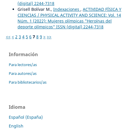
(digital) 2244-7318
Grisell Bolívar M.,
Indexaciones
,
ACTIVIDAD FÍSICA Y
CIENCIAS / PHYSICAL ACTIVITY AND SCIENCE: Vol. 14
Núm. 1 (2022): Mujeres olímpicas "Heroínas del
deporte olímpicos" ISSN (digital) 2244-7318
<<
<
2
3
4
5
6
7
8
9
>
>>
Información
Para lectores/as
Para autores/as
Para bibliotecarios/as
Idioma
Español (España)
English