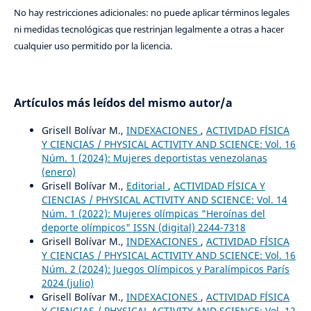
No hay restricciones adicionales: no puede aplicar términos legales
ni medidas tecnológicas que restrinjan legalmente a otras a hacer
cualquier uso permitido por la licencia.
Artículos más leídos del mismo autor/a
Grisell Bolívar M.,
INDEXACIONES
,
ACTIVIDAD FÍSICA
Y CIENCIAS / PHYSICAL ACTIVITY AND SCIENCE: Vol. 16
Núm. 1 (2024): Mujeres deportistas venezolanas
(enero)
Grisell Bolívar M.,
Editorial
,
ACTIVIDAD FÍSICA Y
CIENCIAS / PHYSICAL ACTIVITY AND SCIENCE: Vol. 14
Núm. 1 (2022): Mujeres olímpicas "Heroínas del
deporte olímpicos" ISSN (digital) 2244-7318
Grisell Bolívar M.,
INDEXACIONES
,
ACTIVIDAD FÍSICA
Y CIENCIAS / PHYSICAL ACTIVITY AND SCIENCE: Vol. 16
Núm. 2 (2024): Juegos Olímpicos y Paralímpicos París
2024 (julio)
Grisell Bolívar M.,
INDEXACIONES
,
ACTIVIDAD FÍSICA
Y CIENCIAS / PHYSICAL ACTIVITY AND SCIENCE: Vol. 12