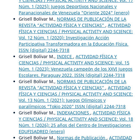
Y CIENCIAS / PHYSICAL ACTIVITY AND SCIENCE: Vol. 17
Núm. 1 (2025): Juegos Deportivos Nacionales y
Paranacionales de Venezuela "Oriente 2024" (enero)
Grisell Bolívar M.,
NORMAS DE PUBLICACIÓN DE LA
REVISTA “ACTIVIDAD FÍSICA Y CIENCIAS”
,
ACTIVIDAD
FÍSICA Y CIENCIAS / PHYSICAL ACTIVITY AND SCIENCE:
Vol. 12 Núm. 1 (2020): Investigación Acción
Participativa Transformadora en la Educación Física.
ISSN (digital) 2244-7318
Grisell Bolívar M.,
INDICE
,
ACTIVIDAD FÍSICA Y
CIENCIAS / PHYSICAL ACTIVITY AND SCIENCE: Vol. 15
Núm. 1 (2023): Venezuela campeón de los XXVI Juegos
Escolares. Paraguay 2022. ISSN (digital) 2244-7318
Grisell Bolívar M.,
NORMAS DE PUBLICACIÓN DE LA
REVISTA “ACTIVIDAD FÍSICA Y CIENCIAS”
,
ACTIVIDAD
FÍSICA Y CIENCIAS / PHYSICAL ACTIVITY AND SCIENCE:
Vol. 13 Núm. 1 (2021): Juegos Olímpicos y
paralímpicos "Tokio 2020" ISSN (digital) 2244-7318
Grisell Bolívar M.,
INDEXACIONES
,
ACTIVIDAD FÍSICA
Y CIENCIAS / PHYSICAL ACTIVITY AND SCIENCE: Vol. 18
Núm. 1 (2026): 25 años del Centro de Investigaciones
EDUFISADRED (enero)
Grisell Bolívar M.,
Normas de Publicación
,
ACTIVIDAD