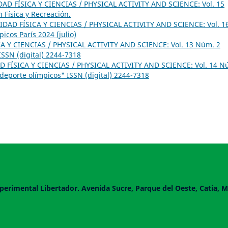
DAD FÍSICA Y CIENCIAS / PHYSICAL ACTIVITY AND SCIENCE: Vol. 15
 Física y Recreación.
IDAD FÍSICA Y CIENCIAS / PHYSICAL ACTIVITY AND SCIENCE: Vol. 1
icos París 2024 (julio)
A Y CIENCIAS / PHYSICAL ACTIVITY AND SCIENCE: Vol. 13 Núm. 2
SSN (digital) 2244-7318
D FÍSICA Y CIENCIAS / PHYSICAL ACTIVITY AND SCIENCE: Vol. 14 N
 deporte olímpicos" ISSN (digital) 2244-7318
perimental Libertador. Avenida Sucre, Parque del Oeste, Catia, M