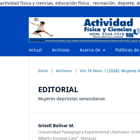
actividad física y ciencias, educación física , recreación, deporte, 
Actual
Archivos
Acerca de
Políticas de
Inicio
/
Archivos
/
Vol. 16 Núm. 1 (2024): Mujeres 
EDITORIAL
Mujeres deprtistas venezolanas
Grisell Bolívar M.
Universidad Pedagógica Experimental Libertador, Inst
Alberto Escobar Lara". Maracay