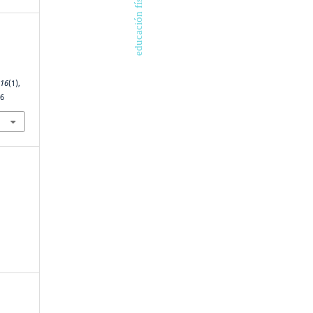
educación física
,
16
(1),
26