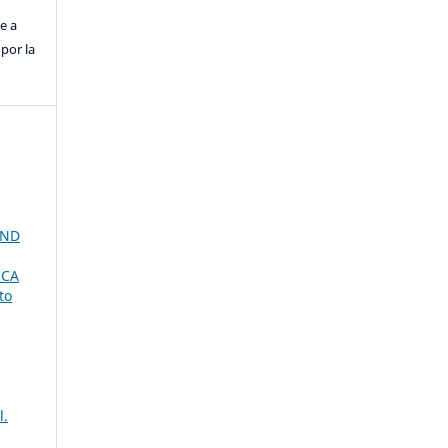
e a
por la
AND
ICA
to
l.