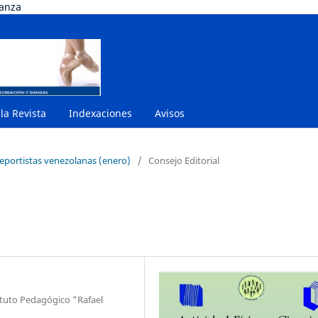
danza
 la Revista
Indexaciones
Avisos
deportistas venezolanas (enero)
/
Consejo Editorial
ituto Pedagógico "Rafael