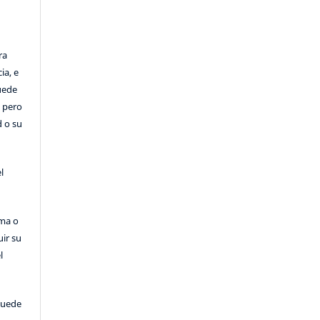
ra
ia, e
Puede
, pero
d o su
l
rma o
uir su
l
puede