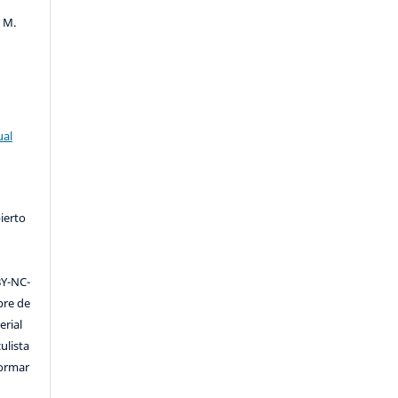
r M.
ual
ierto
Y-NC-
ibre de
erial
ulista
formar