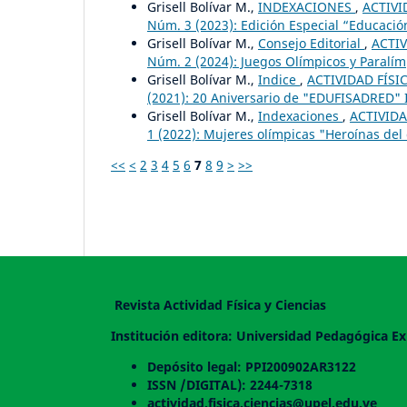
Grisell Bolívar M.,
INDEXACIONES
,
ACTIVI
Núm. 3 (2023): Edición Especial “Educación
Grisell Bolívar M.,
Consejo Editorial
,
ACTIV
Núm. 2 (2024): Juegos Olímpicos y Paralímp
Grisell Bolívar M.,
Indice
,
ACTIVIDAD FÍSIC
(2021): 20 Aniversario de "EDUFISADRED" I
Grisell Bolívar M.,
Indexaciones
,
ACTIVIDA
1 (2022): Mujeres olímpicas "Heroínas del
<<
<
2
3
4
5
6
7
8
9
>
>>
Revista Actividad Física y Ciencias
Institución editora: Universidad Pedagógica Ex
Depósito legal: PPI200902AR3122
ISSN /DIGITAL): 2244-7318
actividad.fisica.ciencias@upel.edu.ve