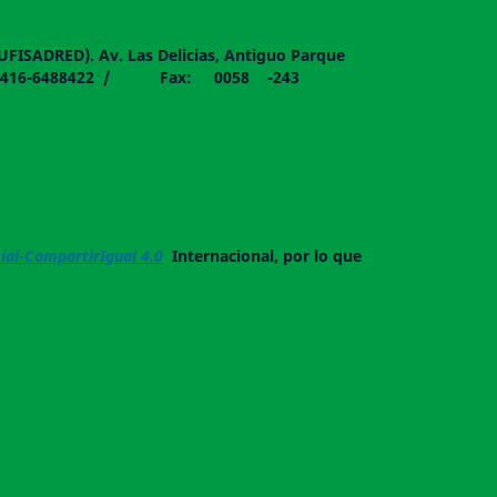
DUFISADRED). Av. Las Delicias, Antiguo Parque
058 - 0416-6488422 / Fax: 0058 -243
al-CompartirIgual 4.0
Internacional, por lo que