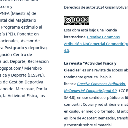
t.com y
Derechos de autor 2024 Grisell Bolíva
 PNFA (Maestría) de
ntal del Magisterio
 Programa estímulo al
Esta obra está bajo una licencia
gía (PEI). Ponente en
internacional
Creative Commons
nacionales, Asesor de
Atribución-NoComercial-CompartirIg
ra Postgrado y deportivo,
4.0
.
igación Centro de
Salud. Deporte, Recreación
La revista "Actividad Física y
logspot.com/ Miembro
Ciencias"
es una revista de acceso ab
sica y Deporte (ICSSPE).
totalmente gratuita, bajo la
a de Gestión Deportiva
licencia
Creative Commons Atribución-
ano del Mercosur. Por la
NoComercial-CompartirIgual 4.0
(CC B
 la Actividad Física, los
SA 4.0), en ese sentido, el público es l
compartir: Copiar y redistribuir el mat
en cualquier medio o formato. El artic
es libre de Adaptar: Remezclar, trans
y construir sobre el material.