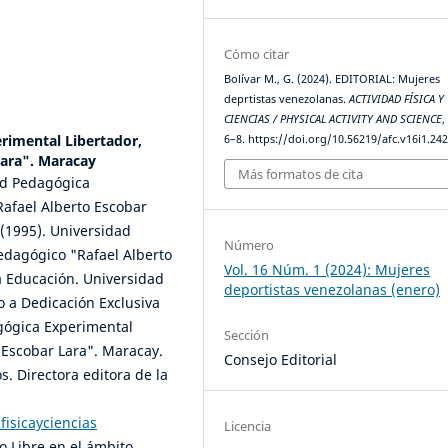
Cómo citar
Bolívar M., G. (2024). EDITORIAL: Mujeres
deprtistas venezolanas.
ACTIVIDAD FÍSICA Y
CIENCIAS / PHYSICAL ACTIVITY AND SCIENCE
rimental Libertador,
6–8. https://doi.org/10.56219/afc.v16i1.24
Lara". Maracay
Más formatos de cita
ad Pedagógica
Rafael Alberto Escobar
(1995). Universidad
Número
edagógico "Rafael Alberto
Vol. 16 Núm. 1 (2024): Mujeres
a Educación. Universidad
deportistas venezolanas (enero)
o a Dedicación Exclusiva
agógica Experimental
Sección
o Escobar Lara". Maracay.
Consejo Editorial
os. Directora editora de la
fisicayciencias
Licencia
o Libre en el ámbito