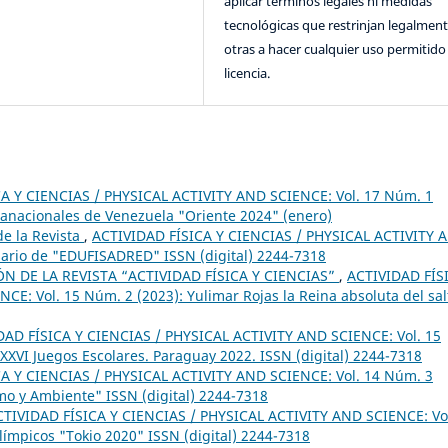
aplicar términos legales ni medidas
tecnológicas que restrinjan legalment
otras a hacer cualquier uso permitido 
licencia.
A Y CIENCIAS / PHYSICAL ACTIVITY AND SCIENCE: Vol. 17 Núm. 1
ranacionales de Venezuela "Oriente 2024" (enero)
e la Revista
,
ACTIVIDAD FÍSICA Y CIENCIAS / PHYSICAL ACTIVITY 
sario de "EDUFISADRED" ISSN (digital) 2244-7318
 DE LA REVISTA “ACTIVIDAD FÍSICA Y CIENCIAS”
,
ACTIVIDAD FÍS
E: Vol. 15 Núm. 2 (2023): Yulimar Rojas la Reina absoluta del sal
DAD FÍSICA Y CIENCIAS / PHYSICAL ACTIVITY AND SCIENCE: Vol. 15
XVI Juegos Escolares. Paraguay 2022. ISSN (digital) 2244-7318
A Y CIENCIAS / PHYSICAL ACTIVITY AND SCIENCE: Vol. 14 Núm. 3
smo y Ambiente" ISSN (digital) 2244-7318
CTIVIDAD FÍSICA Y CIENCIAS / PHYSICAL ACTIVITY AND SCIENCE: Vo
límpicos "Tokio 2020" ISSN (digital) 2244-7318