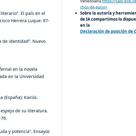
Venezolana
https://sapi.gob.v
chos-de-autor/
Sobre la autoría y herramie
iterario”. El país en el
de IA compartimos lo dispue
cisco Herrera Luque: 87-
en la
Declaración de posición de 
ula de identidad”. Nuevo
nfernal en la novela
tada en la Universidad
a (España): Kairós.
 espejo de su literatura.
-76.
nuda y potencia”. Ensayos