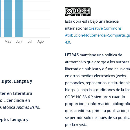
Esta obra está bajo una licencia
internacional
Creative Commons
Atribución-NoComercial-CompartirIg
4.0
.
LETRAS
mantiene una política de
autoarchivo que otorga a los autores 
libertad de publicar y difundir sus art
en otros medios electrónicos (webs
, Dpto. Lengua y
personales, repositorios institucionale
blogs…), bajo las condiciones de la lic
ter en Literatura
CC BY-NC-SA
4.0
, siempre y cuando
r.
Licenciada en
proporcionen información bibliográfi
 Católica
Andrés Bello
.
que acredite su primera publicación, 
se permite solo después de su public
Dpto. Lengua y
por la revista.