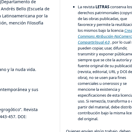
r (Departamento de
La revista
LETRAS
conserva lo
a Andrés Bello (Escuela de
derechos patrimoniales (copyr
ra Latinoamericana por la
de las obras publicadas, que
ión, mención Filosofía
favorece y permite la reutilizac
los mismos bajo la licencia
Crea
Commons Atribución-NoComerci
CompartirIgual 4.0
, por lo cual
pueden copiar, usar, difundir,
transmitir y exponer públicam
siempre que se cite la autoría y
fuente original de su publicaci
no y la nuda vida.
(revista, editorial, URL y DOI de
obra), no se usen para fines
comerciales u onerosos y se
contemporánea y sus
mencione la existencia y
especificaciones de esta licenci
uso. Si remezcla, transforma o 
partir del material, debe distrib
egrogótico”. Revista
contribución bajo la misma lice
 443-457. DOI:
del original.
Quienes envíen algún trabajo, deben