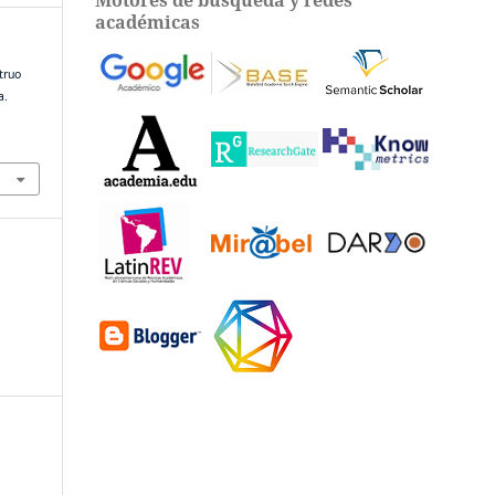
académicas
struo
a.