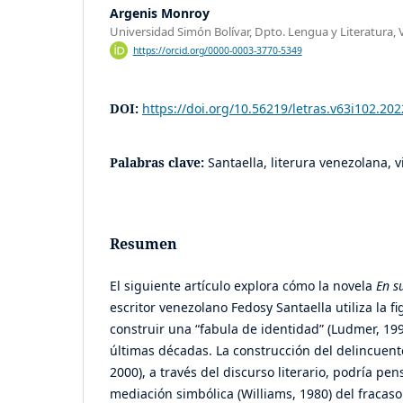
Argenis Monroy
Universidad Simón Bolívar, Dpto. Lengua y Literatura,
https://orcid.org/0000-0003-3770-5349
DOI:
https://doi.org/10.56219/letras.v63i102.202
Palabras clave:
Santaella, literura venezolana, 
Resumen
El siguiente artículo explora cómo la novela
En s
escritor venezolano Fedosy Santaella utiliza la 
construir una “fabula de identidad” (Ludmer, 19
últimas décadas. La construcción del delincuente
2000), a través del discurso literario, podría p
mediación simbólica (Williams, 1980) del fracas