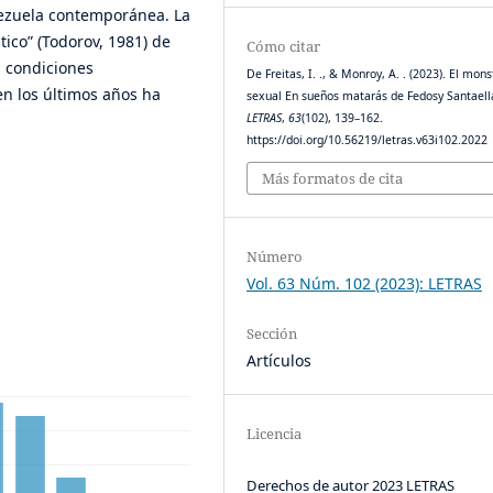
nezuela contemporánea. La
tico” (Todorov, 1981) de
Cómo citar
s condiciones
De Freitas, I. ., & Monroy, A. . (2023). El mon
 en los últimos años ha
sexual En sueños matarás de Fedosy Santaell
LETRAS
,
63
(102), 139–162.
https://doi.org/10.56219/letras.v63i102.2022
Más formatos de cita
Número
Vol. 63 Núm. 102 (2023): LETRAS
Sección
Artículos
Licencia
Derechos de autor 2023 LETRAS