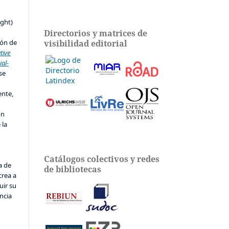
s
ight)
Directorios y matrices de
visibilidad editorial
ión de
tive
al-
 se
ente,
ón
 la
Catálogos colectivos y redes
a de
de bibliotecas
crea a
uir su
ncia