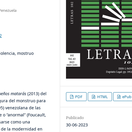
 Venezuela
2
violencia, mostruo
ueños matarás
(2013) del
PDF
HTML
ePub
figura del monstruo para
95) venezolana de las
 o “anormal” (Foucault,
Publicado
ensarse como una
30-06-2023
o de la modernidad en