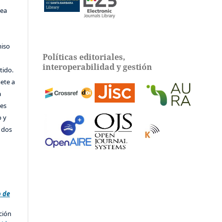
sea
miso
Políticas editoriales,
interoperabilidad y gestión
tido.
ete a
a
tes
o y
e dos
e
o de
ción