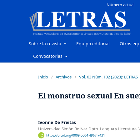
Número actual
Sobre la revista
Equipo editorial
Otros eq
Convocatorias
Inicio
/
Archivos
/
Vol. 63 Núm. 102 (2023): LETRAS
El monstruo sexual En sue
Ivonne De Freitas
Universidad Simón Bolívar, Dpto. Lengua y Literatura,
https://orcid.org/0009-0004-4967-7431