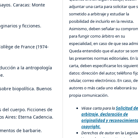
ensayos. Caracas: Monte
adjuntar una carta para solicitar que 
sometido a arbitraje y estudiar la
posibilidad de incluirlo en la revista.
ginarios y ficciones.
Asimismo, deben señalar su compro
para fungir como árbitro en su
especialidad, en caso de que sea admi
Collège de France (1974-
Queda entendido que el autor se som
las presentes normas editoriales. En l
carta, deben especificarse los siguien
oducción a la antropología
datos: dirección del autor, teléfono fij
e.
celular, correo electrónico. En caso, d
autores o más cada uno elaborará su
 sobre biopolítica. Buenos
propia comunicación.
Véase carta para la
Solicitud d
s del cuerpo. Ficciones de
arbitraje, declaración de
s Aires: Eterna Cadencia.
originalidad y reconocimient
copyright.
umentos de barbarie.
Derechos de autor
en la Legisla