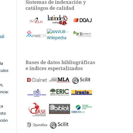
Sistemas de indexación y
catálogos de calidad
ual
Bases de datos bibliográficas
la
e índices especializados
ículos
s,
encia:
ca
esto
ación