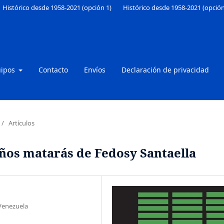
Histórico desde 1958-2021 (opción 1)
Histórico desde 1958-2021 (opción
uipos
Contacto
Envíos
Declaración de privacidad
/
Artículos
ños matarás de Fedosy Santaella
 Venezuela