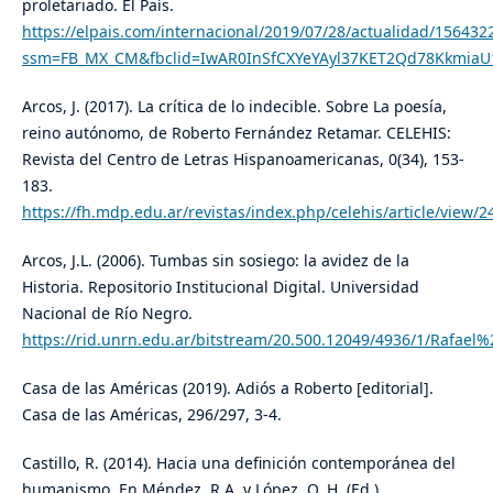
proletariado. El País.
https://elpais.com/internacional/2019/07/28/actualidad/15643
ssm=FB_MX_CM&fbclid=IwAR0InSfCXYeYAyl37KET2Qd78Kkmia
Arcos, J. (2017). La crítica de lo indecible. Sobre La poesía,
reino autónomo, de Roberto Fernández Retamar. CELEHIS:
Revista del Centro de Letras Hispanoamericanas, 0(34), 153-
183.
https://fh.mdp.edu.ar/revistas/index.php/celehis/article/view/2
Arcos, J.L. (2006). Tumbas sin sosiego: la avidez de la
Historia. Repositorio Institucional Digital. Universidad
Nacional de Río Negro.
https://rid.unrn.edu.ar/bitstream/20.500.12049/4936/1/Rafael%
Casa de las Américas (2019). Adiós a Roberto [editorial].
Casa de las Américas, 296/297, 3-4.
Castillo, R. (2014). Hacia una definición contemporánea del
humanismo. En Méndez, R.A. y López, O. H. (Ed.).