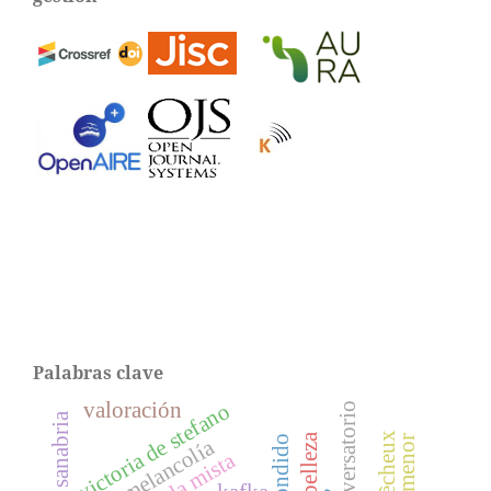
Palabras clave
valoración
victoria de stefano
conversatorio
eduardo sanabria
belleza
melancolía
la mista