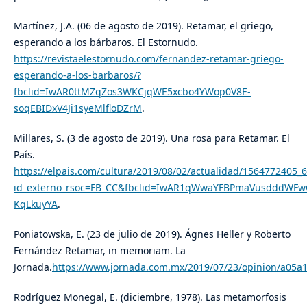
Martínez, J.A. (06 de agosto de 2019). Retamar, el griego,
esperando a los bárbaros. El Estornudo.
https://revistaelestornudo.com/fernandez-retamar-griego-
esperando-a-los-barbaros/?
fbclid=IwAR0ttMZqZos3WKCjqWE5xcbo4YWop0V8E-
soqEBIDxV4Ji1syeMlfloDZrM
.
Millares, S. (3 de agosto de 2019). Una rosa para Retamar. El
País.
https://elpais.com/cultura/2019/08/02/actualidad/1564772405_
id_externo_rsoc=FB_CC&fbclid=IwAR1qWwaYFBPmaVusdddWF
KqLkuyYA
.
Poniatowska, E. (23 de julio de 2019). Ágnes Heller y Roberto
Fernández Retamar, in memoriam. La
Jornada.
https://www.jornada.com.mx/2019/07/23/opinion/a05a1
Rodríguez Monegal, E. (diciembre, 1978). Las metamorfosis