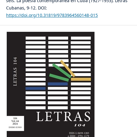
seis. La poesía contemporánea en Cuba (1927-1953). Letras
Cubanas, 9-12. DOI:
https://doi.org/10.31819/9783964560148-015