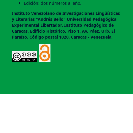
Edición: dos números al año.
Instituto Venezolano de Investigaciones Lingüí­sticas
y Literarias "Andrés Bello" Universidad Pedagógica
Experimental Libertador. Instituto Pedagógico de
Caracas, Edificio Histórico, Piso 1, Av. Páez, Urb. El
Paraí­so. Código postal 1020. Caracas - Venezuela.