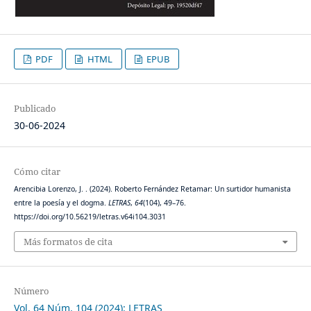
PDF
HTML
EPUB
Publicado
30-06-2024
Cómo citar
Arencibia Lorenzo, J. . (2024). Roberto Fernández Retamar: Un surtidor humanista
entre la poesía y el dogma.
LETRAS
,
64
(104), 49–76.
https://doi.org/10.56219/letras.v64i104.3031
Más formatos de cita
Número
Vol. 64 Núm. 104 (2024): LETRAS