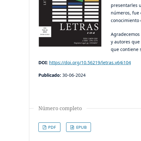
presentarles u
números, fue c
conocimiento c
Agradecemos a
y autores que
que contiene s
DOI:
https://doi.org/10.56219/letras.v64i104
Publicado:
30-06-2024
Número completo
PDF
EPUB