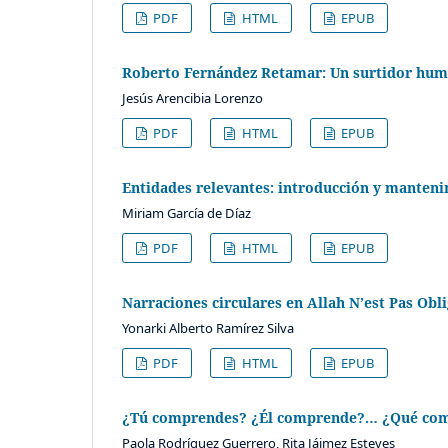
PDF
HTML
EPUB
Roberto Fernández Retamar: Un surtidor huma
Jesús Arencibia Lorenzo
PDF
HTML
EPUB
Entidades relevantes: introducción y mantenim
Miriam García de Díaz
PDF
HTML
EPUB
Narraciones circulares en Allah N’est Pas O
Yonarki Alberto Ramírez Silva
PDF
HTML
EPUB
¿Tú comprendes? ¿Él comprende?… ¿Qué compr
Paola Rodríguez Guerrero, Rita Jáimez Esteves