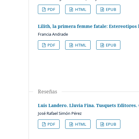
PDF
HTML
EPUB
Lilith, la primera femme fatale: Estereotipos 
Francia Andrade
PDF
HTML
EPUB
Reseñas
Luis Landero. Lluvia Fina. Tusquets Editores.
José Rafael Simón Pérez
PDF
HTML
EPUB