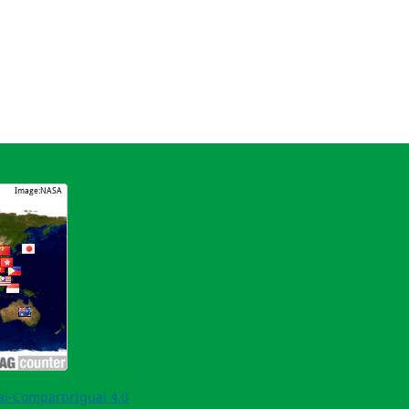
l-CompartirIgual 4.0