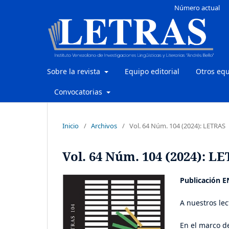
Número actual
Sobre la revista
Equipo editorial
Otros eq
Convocatorias
Inicio
/
Archivos
/
Vol. 64 Núm. 104 (2024): LETRAS
Vol. 64 Núm. 104 (2024): L
Publicación 
A nuestros le
En el marco de