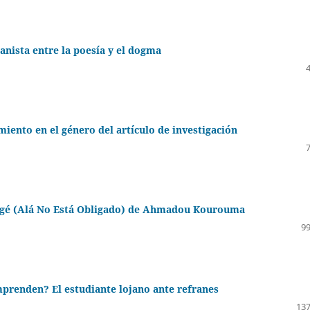
nista entre la poesía y el dogma
iento en el género del artículo de investigación
bligé (Alá No Está Obligado) de Ahmadou Kourouma
99
enden? El estudiante lojano ante refranes
137