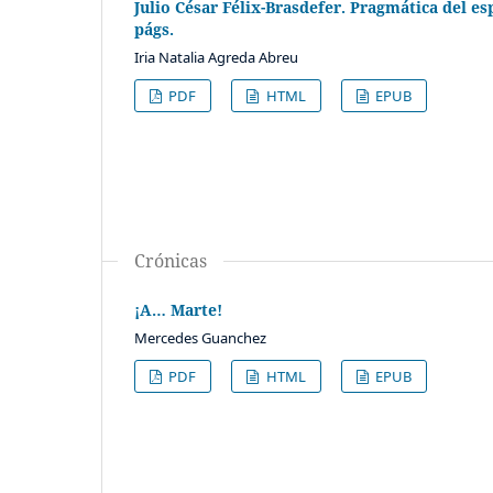
Julio César Félix-Brasdefer. Pragmática del e
págs.
Iria Natalia Agreda Abreu
PDF
HTML
EPUB
Crónicas
¡A… Marte!
Mercedes Guanchez
PDF
HTML
EPUB