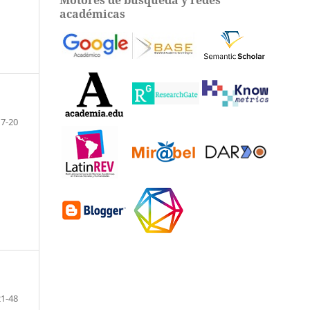
académicas
17-20
21-48