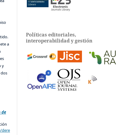
sea
miso
Políticas editoriales,
tido.
interoperabilidad y gestión
ete a
a
tes
o y
e dos
e
o de
ción
e/dere