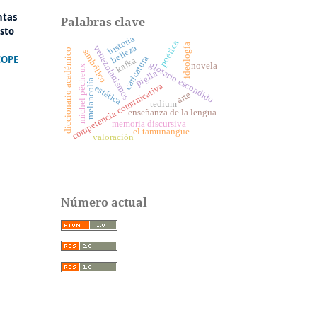
ntas
Palabras clave
sto
historia
poética
ideología
belleza
venezolanismos
diccionario académico
simbólico
COPE
caricatura
kafka
glosario escondido
novela
michel pêcheux
piglia
melancolía
competencia comunicativa
estética
arte
tedium
enseñanza de la lengua
memoria discursiva
el tamunangue
valoración
Número actual