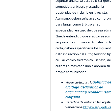
adjuntar una carta para solicitar que 
sometido a arbitraje y estudiar la
posibilidad de incluirlo en la revista.
Asimismo, deben señalar su compro
para fungir como árbitro en su
especialidad, en caso de que sea admi
Queda entendido que el autor se som
las presentes normas editoriales. En l
carta, deben especificarse los siguien
datos: dirección del autor, teléfono fij
celular, correo electrónico. En caso, d
autores o más cada uno elaborará su
propia comunicación.
Véase carta para la
Solicitud d
arbitraje, declaración de
originalidad y reconocimient
copyright.
Derechos de autor
en la Legisla
Venezolana
https://sapi.gob.v