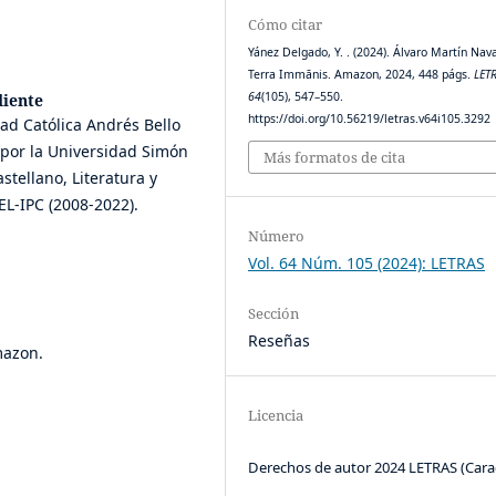
Cómo citar
Yánez Delgado, Y. . (2024). Álvaro Martín Nava
Terra Immānis. Amazon, 2024, 448 págs.
LET
64
(105), 547–550.
diente
https://doi.org/10.56219/letras.v64i105.3292
ad Católica Andrés Bello
 por la Universidad Simón
Más formatos de cita
stellano, Literatura y
PEL-IPC (2008-2022).
Número
Vol. 64 Núm. 105 (2024): LETRAS
Sección
Reseñas
mazon.
Licencia
Derechos de autor 2024 LETRAS (Cara