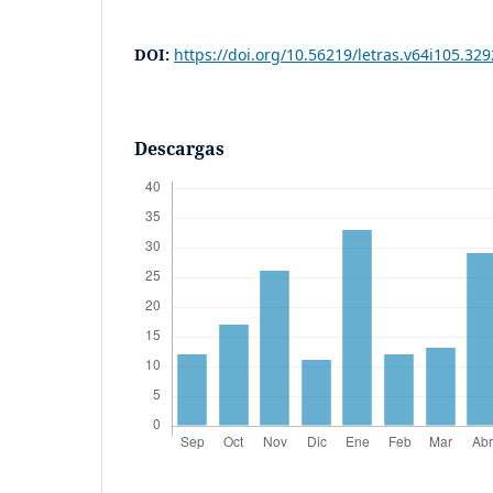
DOI:
https://doi.org/10.56219/letras.v64i105.329
Descargas