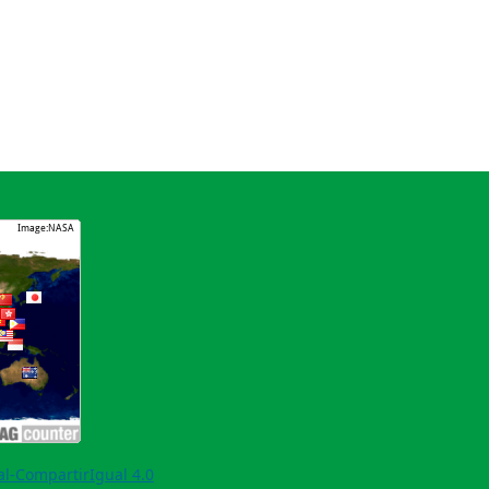
l-CompartirIgual 4.0