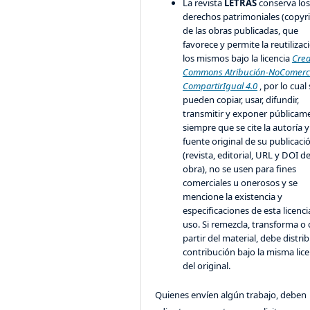
La revista
LETRAS
conserva lo
derechos patrimoniales (copyr
de las obras publicadas, que
favorece y permite la reutilizac
los mismos bajo la licencia
Crea
Commons Atribución-NoComerci
CompartirIgual 4.0
, por lo cual
pueden copiar, usar, difundir,
transmitir y exponer públicam
siempre que se cite la autoría y
fuente original de su publicaci
(revista, editorial, URL y DOI de
obra), no se usen para fines
comerciales u onerosos y se
mencione la existencia y
especificaciones de esta licenci
uso. Si remezcla, transforma o 
partir del material, debe distrib
contribución bajo la misma lice
del original.
Quienes envíen algún trabajo, deben