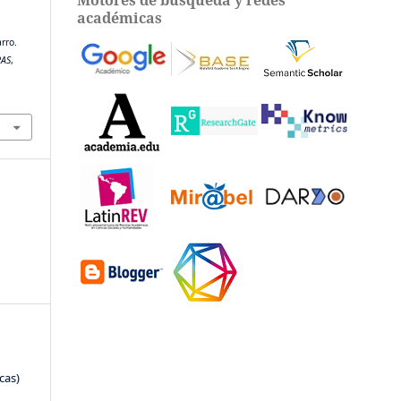
académicas
rro.
RAS
,
cas)