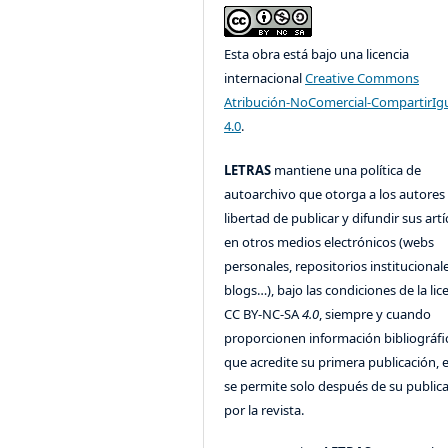
Esta obra está bajo una licencia
internacional
Creative Commons
Atribución-NoComercial-CompartirIg
4.0
.
LETRAS
mantiene una política de
autoarchivo que otorga a los autores 
libertad de publicar y difundir sus art
en otros medios electrónicos (webs
personales, repositorios institucionale
blogs…), bajo las condiciones de la lic
CC BY-NC-SA
4.0
, siempre y cuando
proporcionen información bibliográfi
que acredite su primera publicación, 
se permite solo después de su public
por la revista.