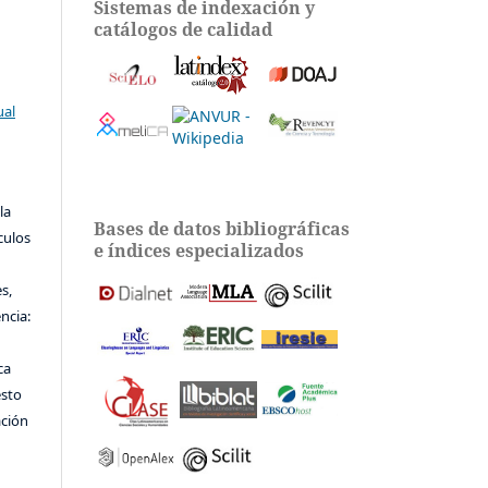
Sistemas de indexación y
catálogos de calidad
ual
la
Bases de datos bibliográficas
ículos
e índices especializados
s,
encia:
ca
esto
ación