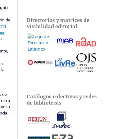
s
ight)
Directorios y matrices de
ión de
visibilidad editorial
tive
al-
 se
ente,
ón
 la
a de
Catálogos colectivos y redes
crea a
de bibliotecas
uir su
ncia