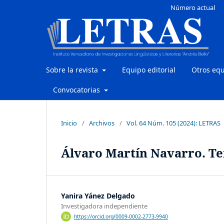
Número actual
Sobre la revista
Equipo editorial
Otros eq
Convocatorias
Inicio
/
Archivos
/
Vol. 64 Núm. 105 (2024): LETRAS
Álvaro Martín Navarro. Te
Yanira Yánez Delgado
Investigadora independiente
https://orcid.org/0009-0002-2773-9940