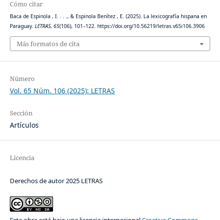
Cómo citar
Baca de Espinola , I. . . ., & Espinola Benítez , E. (2025). La lexicografía hispana en
Paraguay.
LETRAS
,
65
(106), 101–122. https://doi.org/10.56219/letras.v65i106.3906
Más formatos de cita
Número
Vol. 65 Núm. 106 (2025): LETRAS
Sección
Artículos
Licencia
Derechos de autor 2025 LETRAS
Esta obra está bajo una licencia internacional
Creative Commons