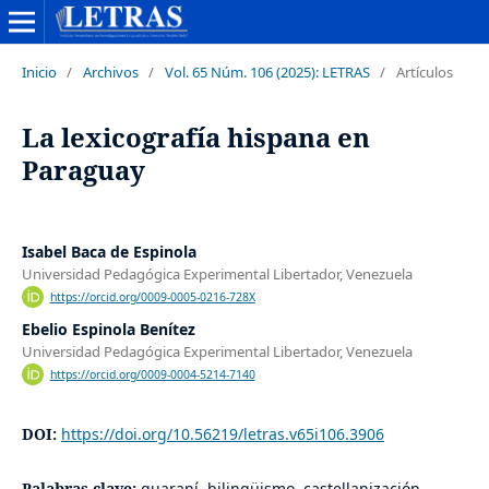
Inicio
/
Archivos
/
Vol. 65 Núm. 106 (2025): LETRAS
/
Artículos
La lexicografía hispana en
Paraguay
Isabel Baca de Espinola
Universidad Pedagógica Experimental Libertador, Venezuela
https://orcid.org/0009-0005-0216-728X
Ebelio Espinola Benítez
Universidad Pedagógica Experimental Libertador, Venezuela
https://orcid.org/0009-0004-5214-7140
DOI:
https://doi.org/10.56219/letras.v65i106.3906
Palabras clave:
guaraní, bilingüismo, castellanización,