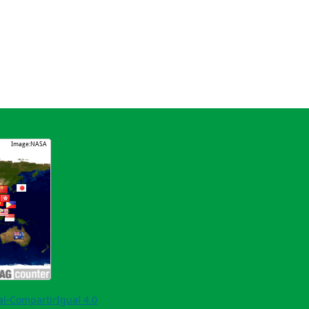
l-CompartirIgual 4.0