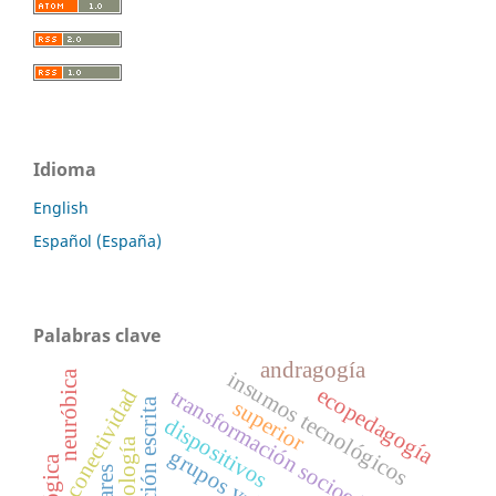
Idioma
English
Español (España)
Palabras clave
andragogía
insumos tecnológicos
neuróbica
ecopedagogía
conectividad
transformación socioeducativa
producción escrita
superior
dispositivos
praxiología