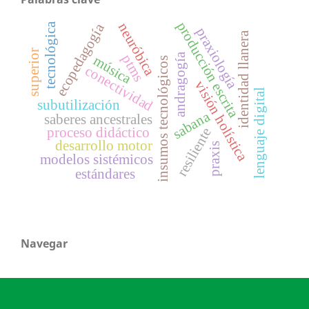
producción escrita
neuróbica
ecopedagogía
tecnológica
praxiología
identidad llanera
superior
andragogía
ptms
música
insumos tecnológicos
conectividad
visión holística
lenguaje digital
subutilización
sabana
saberes ancestrales
proceso didáctico
resiliente
desarrollo motor
praxis
modelos sistémicos
estándares
Navegar