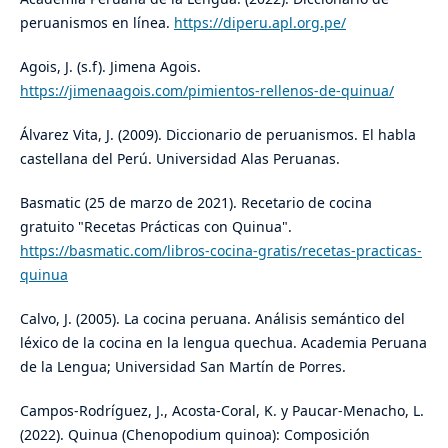
peruanismos en línea.
https://diperu.apl.org.pe/
Agois, J. (s.f). Jimena Agois.
https://jimenaagois.com/pimientos-rellenos-de-quinua/
Álvarez Vita, J. (2009). Diccionario de peruanismos. El habla
castellana del Perú. Universidad Alas Peruanas.
Basmatic (25 de marzo de 2021). Recetario de cocina
gratuito "Recetas Prácticas con Quinua".
https://basmatic.com/libros-cocina-gratis/recetas-practicas-
quinua
Calvo, J. (2005). La cocina peruana. Análisis semántico del
léxico de la cocina en la lengua quechua. Academia Peruana
de la Lengua; Universidad San Martín de Porres.
Campos-Rodríguez, J., Acosta-Coral, K. y Paucar-Menacho, L.
(2022). Quinua (Chenopodium quinoa): Composición