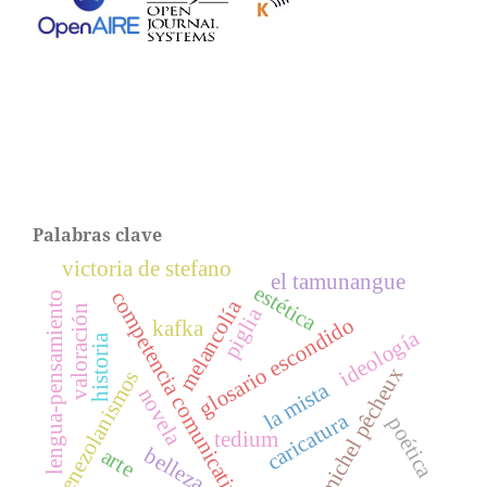
Palabras clave
victoria de stefano
el tamunangue
estética
competencia comunicativa
lengua-pensamiento
melancolía
valoración
piglia
glosario escondido
kafka
ideología
historia
michel pêcheux
venezolanismos
la mista
novela
caricatura
poética
tedium
belleza
arte