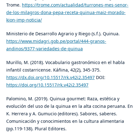
Trome.
https://trome.com/actualidad/turrones-mes-senor-
de-los-milagros-dona-pepa-receta-quinua-maiz-morado-
kion-imp-noticia/
Ministerio de Desarrollo Agrario y Riego (s.f.). Quinua.
https://www.midagri.gob.pe/portal/444-granos-
andinos/9377-variedades-de-quinua
Murillo, M. (2018). Vocabulario gastronómico en el habla
infantil costarricense. Káñina, 42(2), 345-375.
https://dx.doi.org/10.15517/rk.v42i2.35497
DOI:
https://doi.org/10.15517/rk.v42i2.35497
Palomino, M. (2019). Quinua gourmet: Raza, estética y
evolución del uso de la quinua en la alta cocina peruana. En
K. Herrera y A. Gumucio (editores). Sabores, saberes.
Comunicación y conocimientos en la cultura alimentaria
(pp.119-138). Plural Editores.