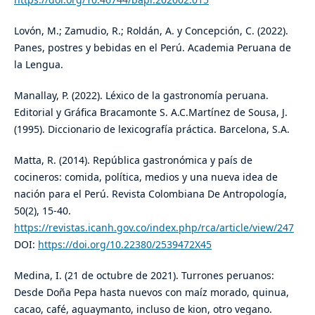
Lovón, M.; Zamudio, R.; Roldán, A. y Concepción, C. (2022).
Panes, postres y bebidas en el Perú. Academia Peruana de
la Lengua.
Manallay, P. (2022). Léxico de la gastronomía peruana.
Editorial y Gráfica Bracamonte S. A.C.Martínez de Sousa, J.
(1995). Diccionario de lexicografía práctica. Barcelona, S.A.
Matta, R. (2014). República gastronómica y país de
cocineros: comida, política, medios y una nueva idea de
nación para el Perú. Revista Colombiana De Antropología,
50(2), 15-40.
https://revistas.icanh.gov.co/index.php/rca/article/view/247
DOI:
https://doi.org/10.22380/2539472X45
Medina, I. (21 de octubre de 2021). Turrones peruanos:
Desde Doña Pepa hasta nuevos con maíz morado, quinua,
cacao, café, aguaymanto, incluso de kion, otro vegano.