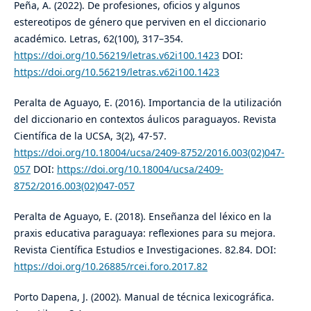
Peña, A. (2022). De profesiones, oficios y algunos
estereotipos de género que perviven en el diccionario
académico. Letras, 62(100), 317–354.
https://doi.org/10.56219/letras.v62i100.1423
DOI:
https://doi.org/10.56219/letras.v62i100.1423
Peralta de Aguayo, E. (2016). Importancia de la utilización
del diccionario en contextos áulicos paraguayos. Revista
Científica de la UCSA, 3(2), 47-57.
https://doi.org/10.18004/ucsa/2409-8752/2016.003(02)047-
057
DOI:
https://doi.org/10.18004/ucsa/2409-
8752/2016.003(02)047-057
Peralta de Aguayo, E. (2018). Enseñanza del léxico en la
praxis educativa paraguaya: reflexiones para su mejora.
Revista Científica Estudios e Investigaciones. 82.84. DOI:
https://doi.org/10.26885/rcei.foro.2017.82
Porto Dapena, J. (2002). Manual de técnica lexicográfica.