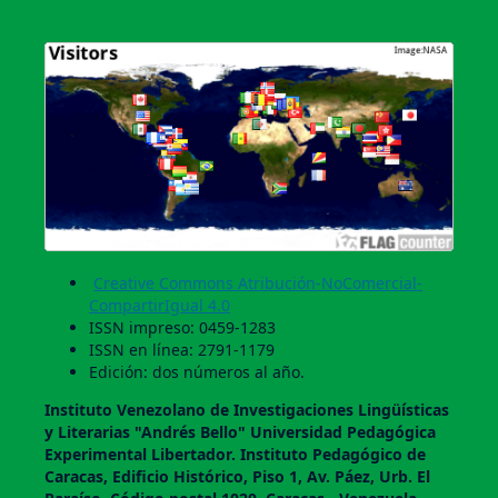
Creative Commons Atribución-NoComercial-
CompartirIgual 4.0
ISSN impreso: 0459-1283
ISSN en línea: 2791-1179
Edición: dos números al año.
Instituto Venezolano de Investigaciones Lingüí­sticas
y Literarias "Andrés Bello" Universidad Pedagógica
Experimental Libertador. Instituto Pedagógico de
Caracas, Edificio Histórico, Piso 1, Av. Páez, Urb. El