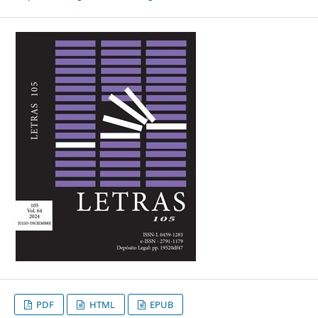
PDF
HTML
EPUB