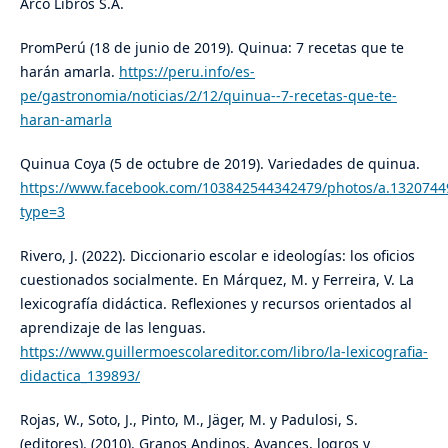
Arco Libros S.A.
PromPerú (18 de junio de 2019). Quinua: 7 recetas que te
harán amarla.
https://peru.info/es-
pe/gastronomia/noticias/2/12/quinua--7-recetas-que-te-
haran-amarla
Quinua Coya (5 de octubre de 2019). Variedades de quinua.
https://www.facebook.com/103842544342479/photos/a.132074
type=3
Rivero, J. (2022). Diccionario escolar e ideologías: los oficios
cuestionados socialmente. En Márquez, M. y Ferreira, V. La
lexicografía didáctica. Reflexiones y recursos orientados al
aprendizaje de las lenguas.
https://www.guillermoescolareditor.com/libro/la-lexicografia-
didactica_139893/
Rojas, W., Soto, J., Pinto, M., Jäger, M. y Padulosi, S.
(editores). (2010). Granos Andinos. Avances, logros y