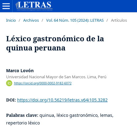
Inicio
/
Archivos
/
Vol. 64 Núm. 105 (2024): LETRAS
/
Artículos
Léxico gastronómico de la
quinua peruana
Marco Lovón
Universidad Nacional Mayor de San Marcos. Lima, Perú
https://orcid.org/0000-0002-9182-6072
DOI:
https://doi.org/10.56219/letras.v64i105.3282
Palabras clave:
quinua, léxico gastronómico, lemas,
repertorio léxico