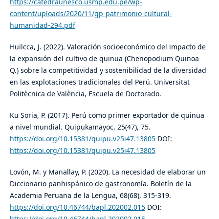
https://catedraunesco.usmp.edu.pe/wp-
content/uploads/2020/11/gp-patrimonio-cultural-
humanidad-294.pdf
Huilcca, J. (2022). Valoración socioeconómico del impacto de
la expansión del cultivo de quinua (Chenopodium Quinoa
Q.) sobre la competitividad y sostenibilidad de la diversidad
en las explotaciones tradicionales del Perú. Universitat
Politècnica de València, Escuela de Doctorado.
Ku Soria, P. (2017). Perú como primer exportador de quinua
a nivel mundial. Quipukamayoc, 25(47), 75.
https://doi.org/10.15381/quipu.v25i47.13805
DOI:
https://doi.org/10.15381/quipu.v25i47.13805
Lovón, M. y Manallay, P. (2020). La necesidad de elaborar un
Diccionario panhispánico de gastronomía. Boletín de la
Academia Peruana de la Lengua, 68(68), 315-319.
https://doi.org/10.46744/bapl.202002.015
DOI:
https://doi.org/10.46744/bapl.202002.015