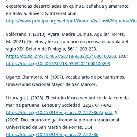
experiencias desarrolladas en quinua, cañahua y amaranto
en Bolivia. Bioversity International.
https://www.proinpa.org/web/pdf/Quinua/Varios%20quinua
Solórzano, F. (2013). Ayara. Madre Quinua. Aguilar. Torres,
M. (2021). Recetas y léxico culinario en prensa española del
siglo XIX. Boletín de Filología, 56(1), 203-233.
https://dx.doi.org/10.4067/S0718-93032021000100203
. DOI:
https://doi.org/10.4067/S0718-93032021000100203
Ugarte Chamorro, M. (1997). Vocabulario de peruanismos.
Universidad Nacional Mayor de San Marcos.
Uzuriaga, J. (2023). El estudio léxico-semántico de la comida
marina peruana. Lengua y Sociedad, 22(2), 617-642.
https://doi.org/10.15381/lengsoc.v22i2.22786Zapata
, S.
(2006). Diccionario de gastronomía peruana tradicional.
Universidad de San Martín de Porres. DOI:
https://doi.org/10.15381/lengsoc.v22i2.22786